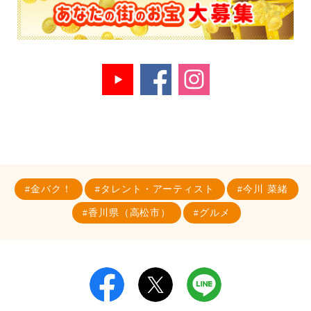
金バク！
タレント・アーティスト
今川 菜緒
香川県（高松市）
グルメ