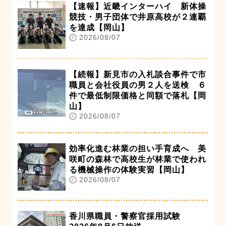
【速報】近畿インターハイ 新体操
競技・男子団体で井原高校が２連覇
を達成【岡山】
2026/08/07
【続報】新見市の入札談合事件で市
職員と会社役員の男２人を送検 ６
件で最低制限価格と同額で落札【岡
山】
2026/08/07
効率化進む林業の担い手育成へ 美
咲町の森林で高校生が林業で使われ
る機械操作の体験実習【岡山】
2026/08/07
香川県職員・警察官採用試験