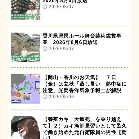
2026年8月6日放送
2026/08/07
香川県県民ホール舞台芸術鑑賞事
業 2026年8月6日放送
2026/08/07
【岡山・香川のお天気】 ７日
（金）は立秋「蒸し暑い 熱中症に
注意」光岡香洋気象予報士が解説
2026/08/06
【養殖カキ「大量死」を乗り越え
て】２）カキ漁師見習いとして邑久
で働き始めた元自衛隊員の男性【岡
山】