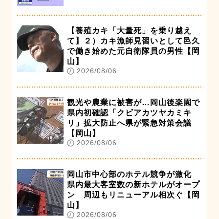
【養殖カキ「大量死」を乗り越え
て】２）カキ漁師見習いとして邑久
で働き始めた元自衛隊員の男性【岡
山】
2026/08/06
観光や農業に被害が…岡山後楽園で
県内初確認「クビアカツヤカミキ
リ」拡大防止へ県が緊急対策会議
【岡山】
2026/08/06
岡山市中心部のホテル競争が激化
県内最大客室数の新ホテルがオープ
ン 周辺もリニューアル相次ぐ【岡
山】
2026/08/06