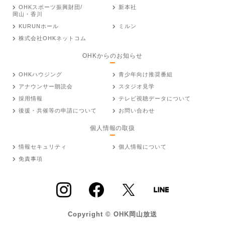
OHKスポーツ振興財団/
新本社
岡山・香川
KURUNホール
ミルン
株式会社OHKネットコム
OHKからのお知らせ
OHKハウジング
青少年向け推奨番組
アナウンサー朗読会
スタジオ見学
採用情報
テレビ視聴データについて
後援・共催等の申請について
お問い合わせ
個人情報の取扱
情報セキュリティ
個人情報について
免責事項
Copyright © OHK岡山放送