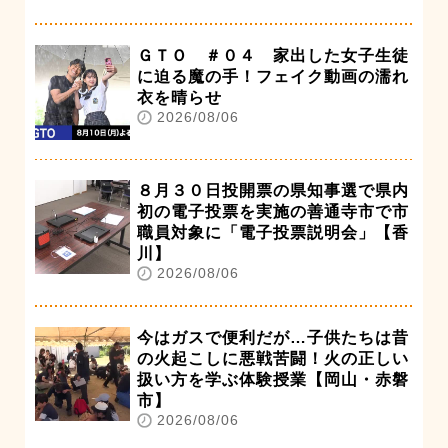
ＧＴＯ ＃０４ 家出した女子生徒
に迫る魔の手！フェイク動画の濡れ
衣を晴らせ
2026/08/06
８月３０日投開票の県知事選で県内
初の電子投票を実施の善通寺市で市
職員対象に「電子投票説明会」【香
川】
2026/08/06
今はガスで便利だが…子供たちは昔
の火起こしに悪戦苦闘！火の正しい
扱い方を学ぶ体験授業【岡山・赤磐
市】
2026/08/06