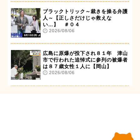
ブラックトリック～裁きを操る弁護
人～【正しさだけじゃ救えな
い…】 ＃０４
2026/08/06
広島に原爆が投下され８１年 津山
市で行われた追悼式に参列の被爆者
は８７歳女性１人に【岡山】
2026/08/06