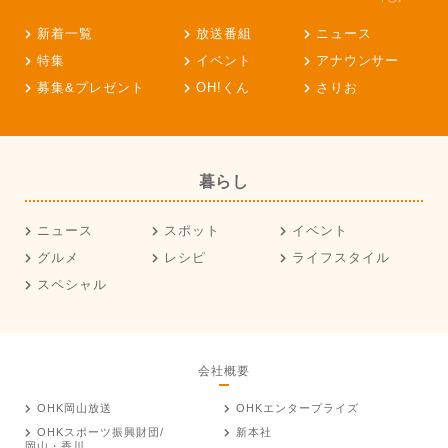
新着一覧
放送番組
ニュース
特集
イベント
アナウンサー
募集&プレゼント
OH!くん
さりお
暮らし
ニュース
スポット
イベント
グルメ
レシピ
ライフスタイル
スペシャル
会社概要
OHK岡山放送
OHKエンタープライズ
OHKスポーツ振興財団/
新本社
岡山・香川