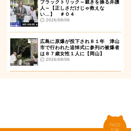
ブラックトリック～裁きを操る弁護
人～【正しさだけじゃ救えな
い…】 ＃０４
2026/08/06
広島に原爆が投下され８１年 津山
市で行われた追悼式に参列の被爆者
は８７歳女性１人に【岡山】
2026/08/06