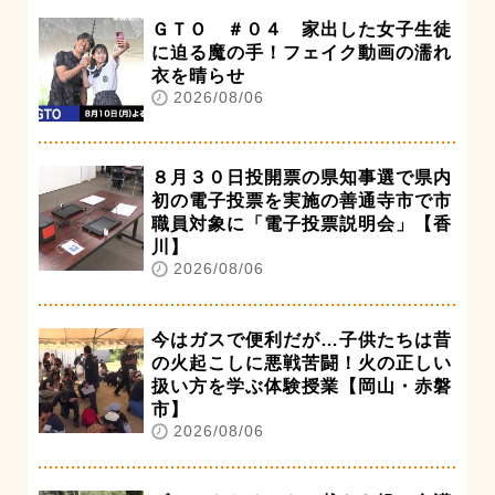
ＧＴＯ ＃０４ 家出した女子生徒
に迫る魔の手！フェイク動画の濡れ
衣を晴らせ
2026/08/06
８月３０日投開票の県知事選で県内
初の電子投票を実施の善通寺市で市
職員対象に「電子投票説明会」【香
川】
2026/08/06
今はガスで便利だが…子供たちは昔
の火起こしに悪戦苦闘！火の正しい
扱い方を学ぶ体験授業【岡山・赤磐
市】
2026/08/06