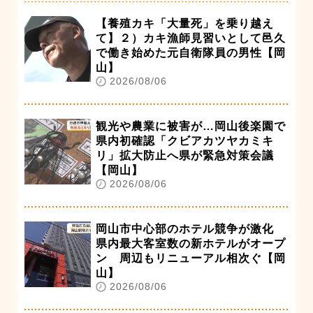
【養殖カキ「大量死」を乗り越え
て】２）カキ漁師見習いとして邑久
で働き始めた元自衛隊員の男性【岡
山】
2026/08/06
観光や農業に被害が…岡山後楽園で
県内初確認「クビアカツヤカミキ
リ」拡大防止へ県が緊急対策会議
【岡山】
2026/08/06
岡山市中心部のホテル競争が激化
県内最大客室数の新ホテルがオープ
ン 周辺もリニューアル相次ぐ【岡
山】
2026/08/06