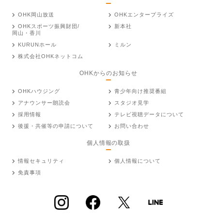
OHK岡山放送
OHKエンタープライズ
OHKスポーツ振興財団/
新本社
岡山・香川
KURUNホール
ミルン
株式会社OHKネットコム
OHKからのお知らせ
OHKハウジング
青少年向け推奨番組
アナウンサー朗読会
スタジオ見学
採用情報
テレビ視聴データについて
後援・共催等の申請について
お問い合わせ
個人情報の取扱
情報セキュリティ
個人情報について
免責事項