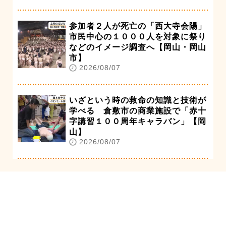
参加者２人が死亡の「西大寺会陽」
市民中心の１０００人を対象に祭り
などのイメージ調査へ【岡山・岡山
市】
2026/08/07
いざという時の救命の知識と技術が
学べる 倉敷市の商業施設で「赤十
字講習１００周年キャラバン」【岡
山】
2026/08/07