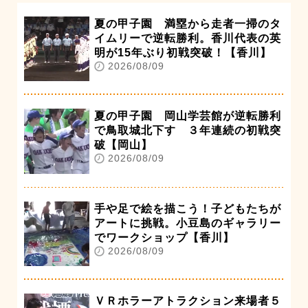
夏の甲子園 満塁から走者一掃のタ
イムリーで逆転勝利。香川代表の英
明が15年ぶり初戦突破！【香川】
2026/08/09
夏の甲子園 岡山学芸館が逆転勝利
で鳥取城北下す ３年連続の初戦突
破【岡山】
2026/08/09
手や足で絵を描こう！子どもたちが
アートに挑戦。小豆島のギャラリー
でワークショップ【香川】
2026/08/09
ＶＲホラーアトラクション来場者５