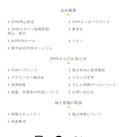
会社概要
OHK岡山放送
OHKエンタープライズ
OHKスポーツ振興財団/
新本社
岡山・香川
KURUNホール
ミルン
株式会社OHKネットコム
OHKからのお知らせ
OHKハウジング
青少年向け推奨番組
アナウンサー朗読会
スタジオ見学
採用情報
テレビ視聴データについて
後援・共催等の申請について
お問い合わせ
個人情報の取扱
情報セキュリティ
個人情報について
免責事項