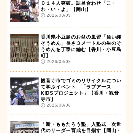
０１４人突破。語呂合わせ「こ・
わ・い・よ」【岡山】
2026/08/09
香川県小豆島のお盆の風習「負い縄
そうめん」長さ３メートルの生のそ
うめんを丁寧に編む【香川・小豆島
町】
2026/08/09
観音寺市でゴミのリサイクルについ
て学ぶイベント 「ラブアース
KIDSプロジェクト」【香川・観音
寺市】
2026/08/08
「新・ももたろう塾」入塾式 次世
代のリーダー育成を目指す【岡山・