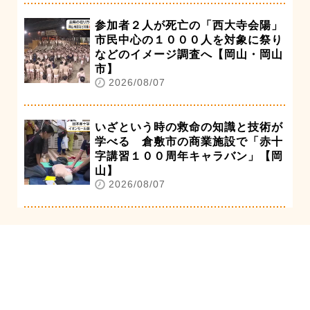
参加者２人が死亡の「西大寺会陽」
市民中心の１０００人を対象に祭り
などのイメージ調査へ【岡山・岡山
市】
2026/08/07
いざという時の救命の知識と技術が
学べる 倉敷市の商業施設で「赤十
字講習１００周年キャラバン」【岡
山】
2026/08/07