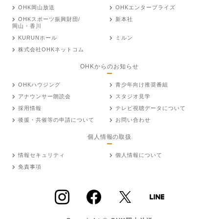
OHK岡山放送
OHKエンタープライズ
OHKスポーツ振興財団/
新本社
岡山・香川
KURUNホール
ミルン
株式会社OHKネットコム
OHKからのお知らせ
OHKハウジング
青少年向け推奨番組
アナウンサー朗読会
スタジオ見学
採用情報
テレビ視聴データについて
後援・共催等の申請について
お問い合わせ
個人情報の取扱
情報セキュリティ
個人情報について
免責事項