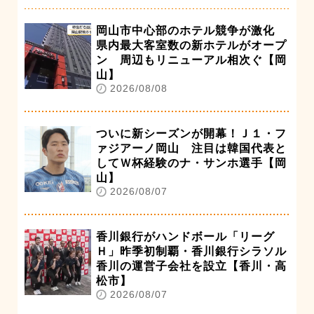
岡山市中心部のホテル競争が激化
県内最大客室数の新ホテルがオープ
ン 周辺もリニューアル相次ぐ【岡
山】
2026/08/08
ついに新シーズンが開幕！Ｊ１・フ
ァジアーノ岡山 注目は韓国代表と
してＷ杯経験のナ・サンホ選手【岡
山】
2026/08/07
香川銀行がハンドボール「リーグ
Ｈ」昨季初制覇・香川銀行シラソル
香川の運営子会社を設立【香川・高
松市】
2026/08/07