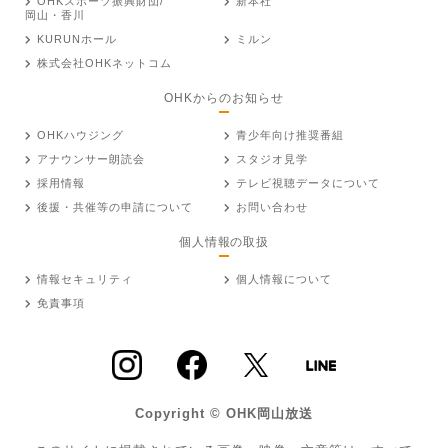
OHKスポーツ振興財団/
新本社
岡山・香川
KURUNホール
ミルン
株式会社OHKネットコム
OHKからのお知らせ
OHKハウジング
青少年向け推奨番組
アナウンサー朗読会
スタジオ見学
採用情報
テレビ視聴データについて
後援・共催等の申請について
お問い合わせ
個人情報の取扱
情報セキュリティ
個人情報について
免責事項
Copyright © OHK岡山放送