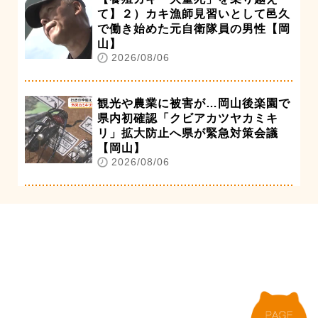
て】２）カキ漁師見習いとして邑久
で働き始めた元自衛隊員の男性【岡
山】
2026/08/06
観光や農業に被害が…岡山後楽園で
県内初確認「クビアカツヤカミキ
リ」拡大防止へ県が緊急対策会議
【岡山】
2026/08/06