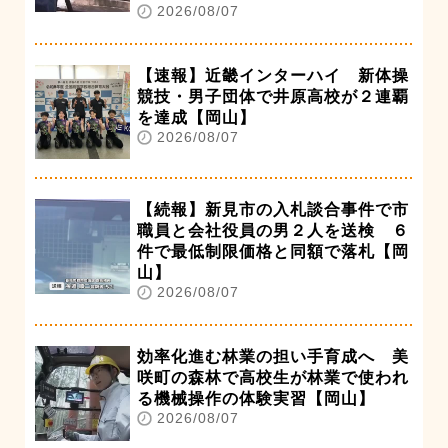
2026/08/07
【速報】近畿インターハイ 新体操
競技・男子団体で井原高校が２連覇
を達成【岡山】
2026/08/07
【続報】新見市の入札談合事件で市
職員と会社役員の男２人を送検 ６
件で最低制限価格と同額で落札【岡
山】
2026/08/07
効率化進む林業の担い手育成へ 美
咲町の森林で高校生が林業で使われ
る機械操作の体験実習【岡山】
2026/08/07