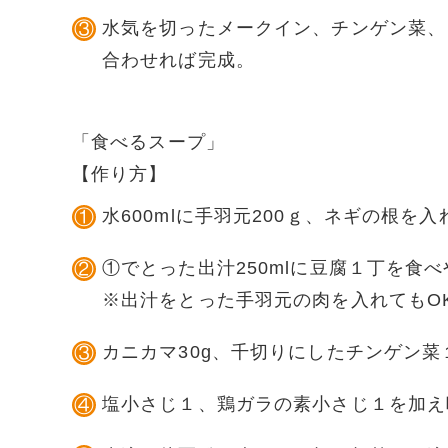
水気を切ったメークイン、チンゲン菜、
合わせれば完成。
「
食べるスープ
」
【作り方】
水600mlに手羽元200ｇ、ネギの根を
①でとった出汁250mlに豆腐１丁を食
※出汁をとった手羽元の肉を入れてもO
カニカマ30g、千切りにしたチンゲン菜
塩小さじ１、鶏ガラの素小さじ１を加え