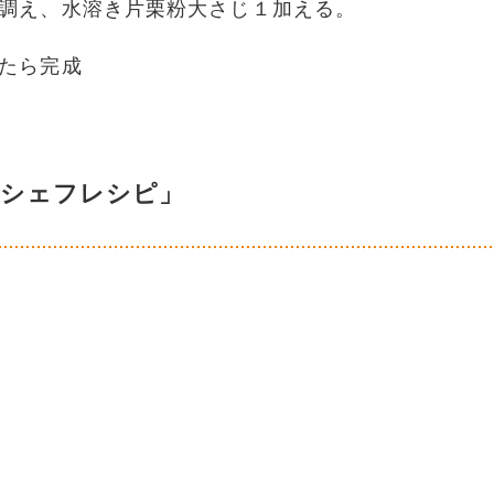
調え、水溶き片栗粉大さじ１加える。
たら完成
嶋シェフレシピ」