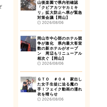
山後楽園で県内初確認
ぜ
「クビアカツヤカミキ
リ」拡大防止へ県が緊急
対策会議【岡山】
2026/08/06
岡山市中心部のホテル競
争が激化 県内最大客室
数の新ホテルがオープ
ン 周辺もリニューアル
相次ぐ【岡山】
2026/08/06
ＧＴＯ ＃０４ 家出し
た女子生徒に迫る魔の
手！フェイク動画の濡れ
衣を晴らせ
2026/08/06