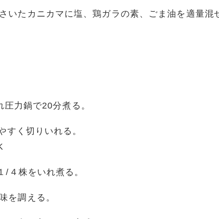
さいたカニカマに塩、鶏ガラの素、ごま油を適量混
入れ圧力鍋で20分煮る。
べやすく切りいれる。
K
１/４株をいれ煮る。
味を調える。