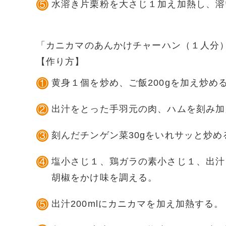
水溶き片栗粉を大さじ１加え加熱し、溶
「
カニカマのあんかけチャーハン（１人分
【作り方】
黄身１個を炒め、ご飯200gを加え炒め
出汁をとった手羽元の肉、ハムを刻み加
刻んだチンゲン菜30gをいれサッと炒め
塩小さじ１、鶏ガラの素小さじ１、出汁
胡椒をかけ味を調える。
出汁200mlにカニカマを加え加熱する。