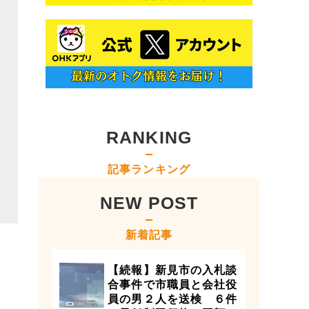
RANKING
記事ランキング
NEW POST
新着記事
【続報】新見市の入札談
合事件で市職員と会社役
員の男２人を送検 ６件