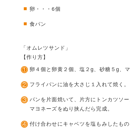
卵・・・6個
食パン
「
オムレツサンド
」
【作り方】
卵４個と卵黄２個、塩２g、砂糖５g、マ
フライパンに油を大さじ１入れて焼く。
パンを片面焼いて、片方にトンカツソー
マヨネーズをぬり挟んだら完成。
付け合わせにキャベツを塩もみしたもの