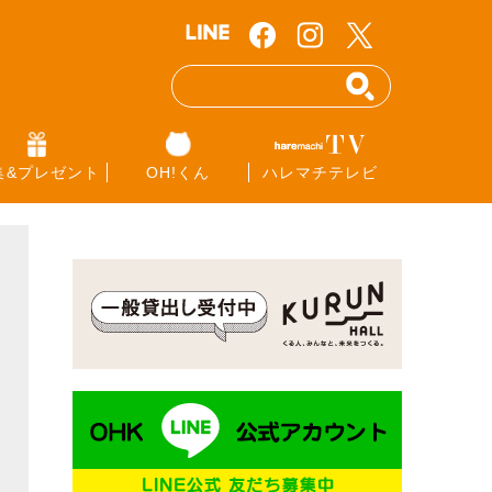
集&プレゼント
OH!くん
ハレマチテレビ