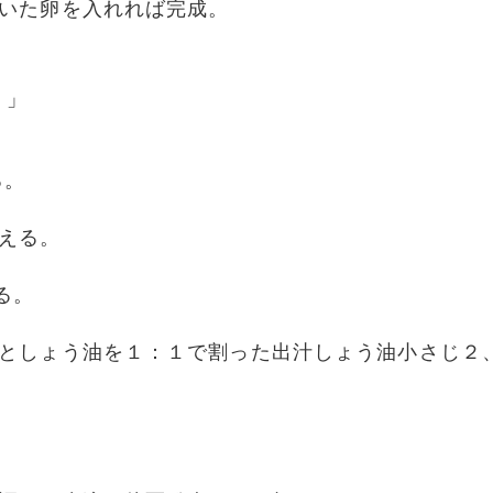
いた卵を入れれば完成。
）
」
る。
える。
る。
としょう油を１：１で割った出汁しょう油小さじ２