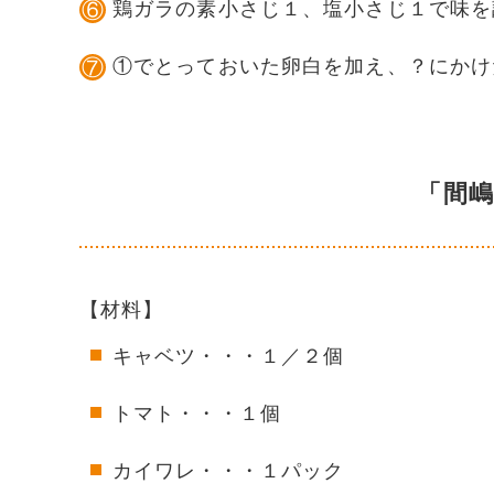
鶏ガラの素小さじ１、塩小さじ１で味を
①でとっておいた卵白を加え、？にかけ
「間
【材料】
キャベツ・・・１／２個
トマト・・・１個
カイワレ・・・１パック