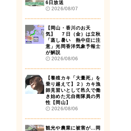
6日放送
2026/08/07
【岡山・香川のお天
気】 ７日（金）は立秋
「蒸し暑い 熱中症に注
意」光岡香洋気象予報士
が解説
2026/08/06
【養殖カキ「大量死」を
乗り越えて】２）カキ漁
師見習いとして邑久で働
き始めた元自衛隊員の男
性【岡山】
2026/08/06
観光や農業に被害が…岡