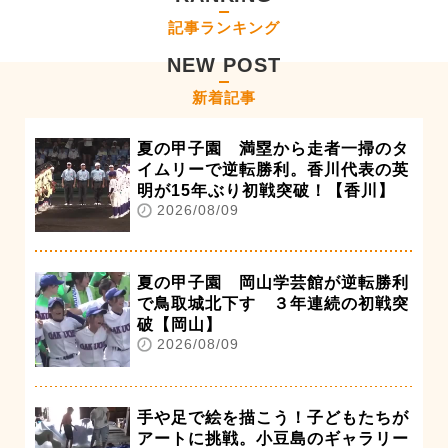
記事ランキング
NEW POST
新着記事
夏の甲子園 満塁から走者一掃のタ
イムリーで逆転勝利。香川代表の英
明が15年ぶり初戦突破！【香川】
2026/08/09
夏の甲子園 岡山学芸館が逆転勝利
で鳥取城北下す ３年連続の初戦突
破【岡山】
2026/08/09
手や足で絵を描こう！子どもたちが
アートに挑戦。小豆島のギャラリー