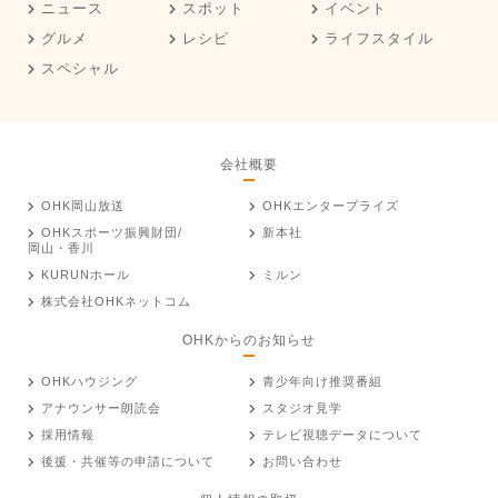
ニュース
スポット
イベント
グルメ
レシピ
ライフスタイル
スペシャル
会社概要
OHK岡山放送
OHKエンタープライズ
OHKスポーツ振興財団/
新本社
岡山・香川
KURUNホール
ミルン
株式会社OHKネットコム
OHKからのお知らせ
OHKハウジング
青少年向け推奨番組
アナウンサー朗読会
スタジオ見学
採用情報
テレビ視聴データについて
後援・共催等の申請について
お問い合わせ