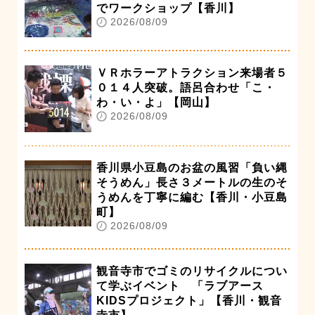
でワークショップ【香川】
2026/08/09
ＶＲホラーアトラクション来場者５
０１４人突破。語呂合わせ「こ・
わ・い・よ」【岡山】
2026/08/09
香川県小豆島のお盆の風習「負い縄
そうめん」長さ３メートルの生のそ
うめんを丁寧に編む【香川・小豆島
町】
2026/08/09
観音寺市でゴミのリサイクルについ
て学ぶイベント 「ラブアース
KIDSプロジェクト」【香川・観音