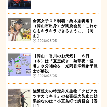
全英女子ＯＰ制覇・桑木志帆選手
（岡山市出身）が凱旋会見「これか
らもキラキラできるように」【岡
山】
2026/08/05
【岡山・香川のお天気】 ６日
（木）は「夏空続き 熱帯夜・猛
暑」水分補給を 光岡香洋気象予報
士が解説
2026/08/05
強繁殖力の特定外来生物「クビアカ
ツヤカミキリ」の被害拡大防止に効
果的なのは？小豆島町で講習会【香
川】