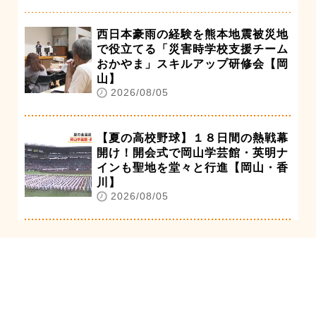
西日本豪雨の経験を熊本地震被災地
で役立てる「災害時学校支援チーム
おかやま」スキルアップ研修会【岡
山】
2026/08/05
【夏の高校野球】１８日間の熱戦幕
開け！開会式で岡山学芸館・英明ナ
インも聖地を堂々と行進【岡山・香
川】
2026/08/05