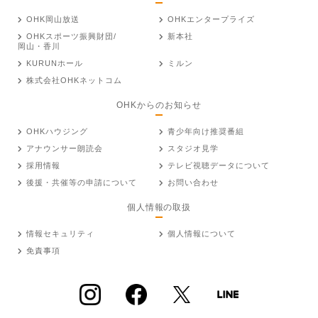
OHK岡山放送
OHKエンタープライズ
OHKスポーツ振興財団/
新本社
岡山・香川
KURUNホール
ミルン
株式会社OHKネットコム
OHKからのお知らせ
OHKハウジング
青少年向け推奨番組
アナウンサー朗読会
スタジオ見学
採用情報
テレビ視聴データについて
後援・共催等の申請について
お問い合わせ
個人情報の取扱
情報セキュリティ
個人情報について
免責事項