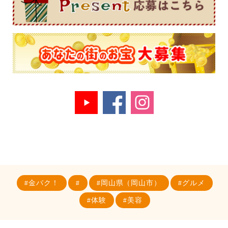
金バク！
岡山県（岡山市）
グルメ
体験
美容