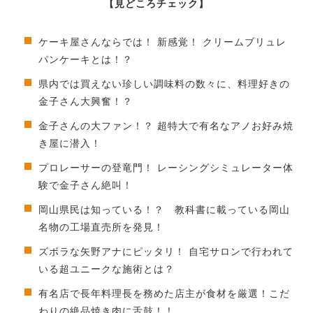
【見どころチェック】
ケーキ屋さんならでは！ 新感覚！ クリームブリュレ
パンケーキとは！？
県内では買えない珍しい調味料の数々に、料理好きの
金子さん大興奮！？
金子さんの大ファン！？ 超特大で有名なアノお好み焼
き屋に潜入！
プロレーサーの登竜門！ レーシングシミュレーター体
験で金子さん絶叫！
岡山県民は知っている！？ 教科書に載っている岡山
名物の工場直売所を発見！
ズボラな矢野アナにピッタリ！ 自宅サロンで行われて
いる超ユニークな施術とは？
有名店で長年料理長を務めた店主が食材を厳選！こだ
わりの絶品焼き肉に舌鼓！！