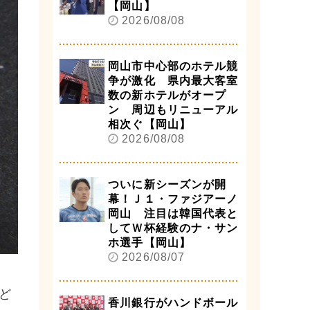
【岡山】
2026/08/08
岡山市中心部のホテル競
争が激化 県内最大客室
数の新ホテルがオープ
ン 周辺もリニューアル
相次ぐ【岡山】
2026/08/08
ついに新シーズンが開
幕！Ｊ１・ファジアーノ
岡山 注目は韓国代表と
してＷ杯経験のナ・サン
ホ選手【岡山】
2026/08/07
ど
香川銀行がハンドボール