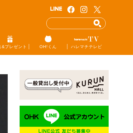
集&プレゼント
OH!くん
ハレマチテレビ