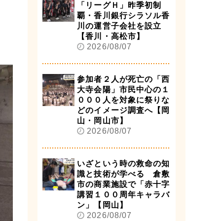
「リーグＨ」昨季初制
覇・香川銀行シラソル香
川の運営子会社を設立
【香川・高松市】
2026/08/07
参加者２人が死亡の「西
大寺会陽」市民中心の１
０００人を対象に祭りな
どのイメージ調査へ【岡
山・岡山市】
2026/08/07
いざという時の救命の知
識と技術が学べる 倉敷
市の商業施設で「赤十字
講習１００周年キャラバ
ン」【岡山】
2026/08/07