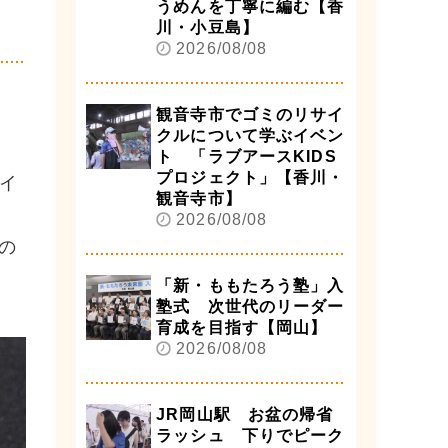
うめんを丁寧に編む【香
川・小豆島】
2026/08/08
観音寺市でゴミのリサイ
クルについて学ぶイベン
ト 「ラブアースKIDS
プロジェクト」【香川・
オイ
観音寺市】
2026/08/08
の
「新・ももたろう塾」入
塾式 次世代のリーダー
育成を目指す【岡山】
2026/08/08
JR岡山駅 お盆の帰省
ラッシュ 下りでピーク