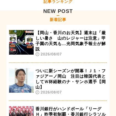
記事ランキング
NEW POST
新着記事
【岡山・香川のお天気】週末は「厳
しい暑さ 山のレジャーは注意」甲
子園の天気も…光岡気象予報士が解
説
2026/08/07
ついに新シーズンが開幕！Ｊ１・フ
ァジアーノ岡山 注目は韓国代表と
してＷ杯経験のナ・サンホ選手【岡
山】
2026/08/07
香川銀行がハンドボール「リーグ
Ｈ」昨季初制覇・香川銀行シラソル