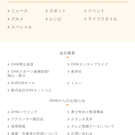
ニュース
スポット
イベント
グルメ
レシピ
ライフスタイル
スペシャル
会社概要
OHK岡山放送
OHKエンタープライズ
OHKスポーツ振興財団/
新本社
岡山・香川
KURUNホール
ミルン
株式会社OHKネットコム
OHKからのお知らせ
OHKハウジング
青少年向け推奨番組
アナウンサー朗読会
スタジオ見学
採用情報
テレビ視聴データについて
後援・共催等の申請について
お問い合わせ