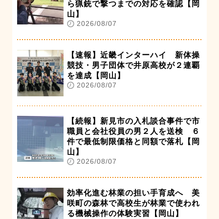
ら猟銃で撃つまでの対応を確認【岡
山】
2026/08/07
【速報】近畿インターハイ 新体操
競技・男子団体で井原高校が２連覇
を達成【岡山】
2026/08/07
【続報】新見市の入札談合事件で市
職員と会社役員の男２人を送検 ６
件で最低制限価格と同額で落札【岡
山】
2026/08/07
効率化進む林業の担い手育成へ 美
咲町の森林で高校生が林業で使われ
る機械操作の体験実習【岡山】