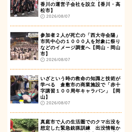
香川の運営子会社を設立【香川・高
松市】
2026/08/07
参加者２人が死亡の「西大寺会陽」
市民中心の１０００人を対象に祭り
などのイメージ調査へ【岡山・岡山
市】
2026/08/07
いざという時の救命の知識と技術が
学べる 倉敷市の商業施設で「赤十
字講習１００周年キャラバン」【岡
山】
2026/08/07
真庭市で人の生活圏でのクマ出没を
想定した緊急銃猟訓練 出没情報か