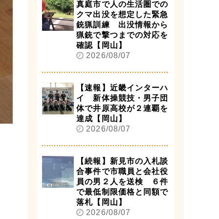
真庭市で人の生活圏での
クマ出没を想定した緊急
銃猟訓練 出没情報から
猟銃で撃つまでの対応を
確認【岡山】
2026/08/07
【速報】近畿インターハ
イ 新体操競技・男子団
体で井原高校が２連覇を
達成【岡山】
2026/08/07
【続報】新見市の入札談
合事件で市職員と会社役
員の男２人を送検 ６件
で最低制限価格と同額で
落札【岡山】
2026/08/07