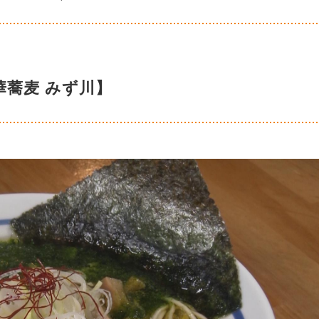
華蕎麦 みず川】