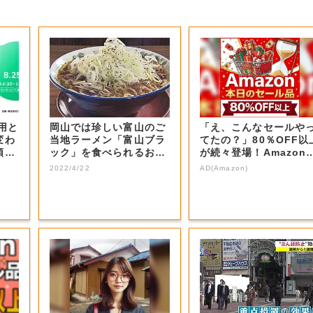
活用と
岡山では珍しい富山のご
「え、こんなセールや
変わ
当地ラーメン「富山ブラ
てたの？」80％OFF以
領を
ック」を食べられるお店
が続々登場！Amazon
をご紹介！
本気が...
2022/4/22
AD(Amazon)