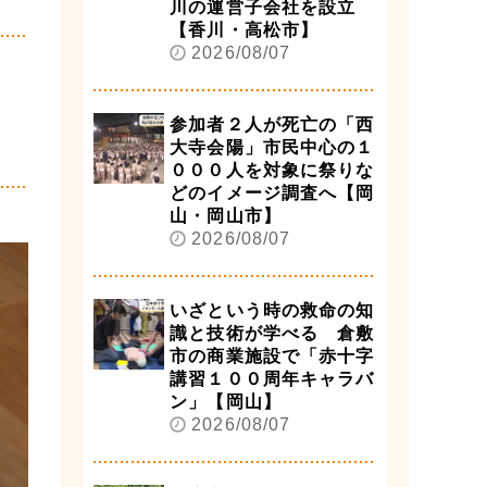
川の運営子会社を設立
【香川・高松市】
2026/08/07
参加者２人が死亡の「西
大寺会陽」市民中心の１
０００人を対象に祭りな
どのイメージ調査へ【岡
山・岡山市】
2026/08/07
いざという時の救命の知
識と技術が学べる 倉敷
市の商業施設で「赤十字
講習１００周年キャラバ
ン」【岡山】
2026/08/07