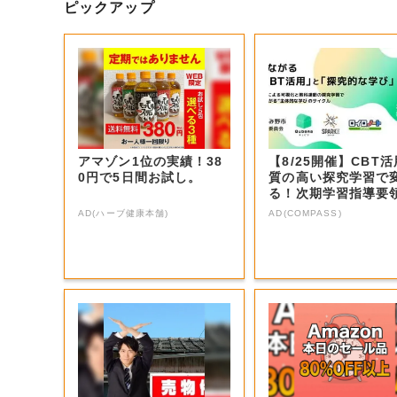
ピックアップ
アマゾン1位の実績！38
【8/25開催】CBT
0円で5日間お試し。
質の高い探究学習で
る！次期学習指導要
見据えた...
AD(ハーブ健康本舗)
AD(COMPASS)