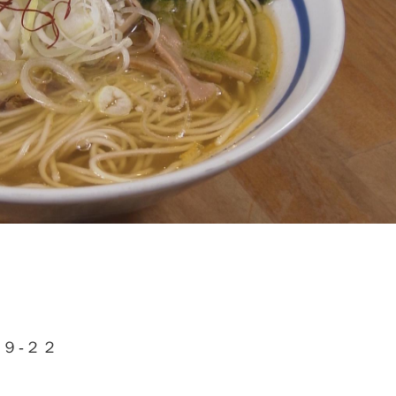
目９-２２