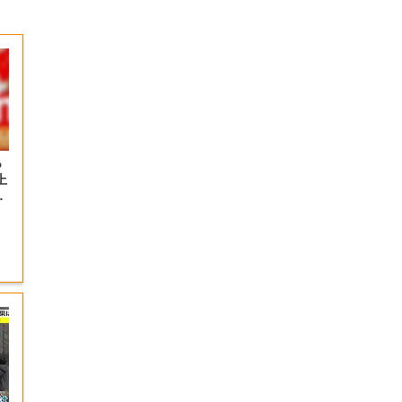
っ
上
の