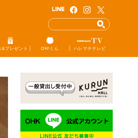
集&プレゼント
OH!くん
ハレマチテレビ