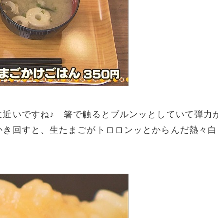
に近いですね♪ 箸で触るとブルンッとしていて弾力
かき回すと、生たまごがトロロンッとからんだ熱々白