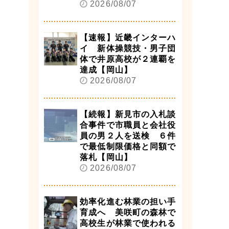
2026/08/07
【速報】近畿インターハ
イ 新体操競技・男子団
体で井原高校が２連覇を
達成【岡山】
2026/08/07
【続報】新見市の入札談
合事件で市職員と会社役
員の男２人を送検 ６件
で最低制限価格と同額で
落札【岡山】
2026/08/07
効率化進む林業の担い手
育成へ 美咲町の森林で
高校生が林業で使われる