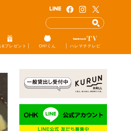
集&プレゼント
OH!くん
ハレマチテレビ