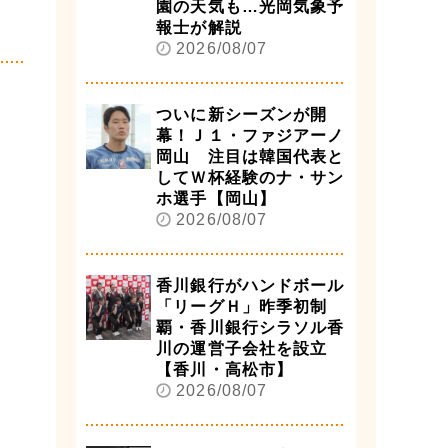
園の天気も…光岡気象予
報士が解説
2026/08/07
ついに新シーズンが開
幕！Ｊ１・ファジアーノ
岡山 注目は韓国代表と
してＷ杯経験のナ・サン
ホ選手【岡山】
2026/08/07
香川銀行がハンドボール
「リーグＨ」昨季初制
覇・香川銀行シラソル香
川の運営子会社を設立
【香川・高松市】
2026/08/07