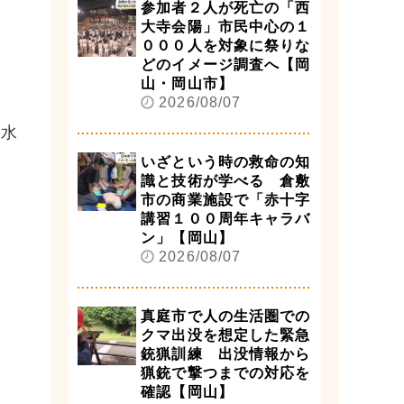
参加者２人が死亡の「西
大寺会陽」市民中心の１
０００人を対象に祭りな
どのイメージ調査へ【岡
山・岡山市】
2026/08/07
、水
いざという時の救命の知
識と技術が学べる 倉敷
市の商業施設で「赤十字
講習１００周年キャラバ
ン」【岡山】
2026/08/07
真庭市で人の生活圏での
クマ出没を想定した緊急
銃猟訓練 出没情報から
猟銃で撃つまでの対応を
確認【岡山】