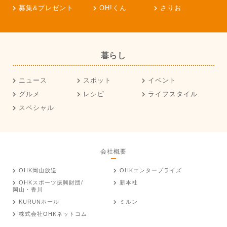
募集&プレゼント
OH!くん
さりお
暮らし
ニュース
スポット
イベント
グルメ
レシピ
ライフスタイル
スペシャル
会社概要
OHK岡山放送
OHKエンタープライズ
OHKスポーツ振興財団/
新本社
岡山・香川
KURUNホール
ミルン
株式会社OHKネットコム