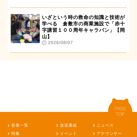
いざという時の救命の知識と技術が
学べる 倉敷市の商業施設で「赤十
字講習１００周年キャラバン」【岡
山】
2026/08/07
新着一覧
放送番組
ニュース
特集
イベント
アナウンサー