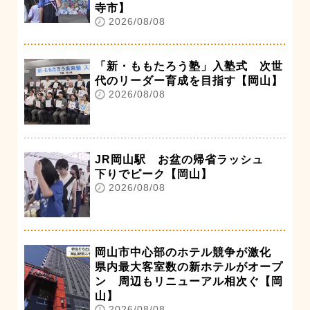
寺市】
2026/08/08
「新・ももたろう塾」入塾式 次世
代のリーダー育成を目指す【岡山】
2026/08/08
JR岡山駅 お盆の帰省ラッシュ
下りでピーク【岡山】
2026/08/08
岡山市中心部のホテル競争が激化
県内最大客室数の新ホテルがオープ
ン 周辺もリニューアル相次ぐ【岡
山】
2026/08/08