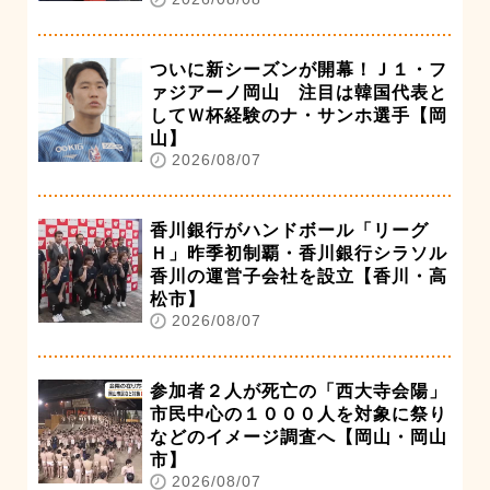
ついに新シーズンが開幕！Ｊ１・フ
ァジアーノ岡山 注目は韓国代表と
してＷ杯経験のナ・サンホ選手【岡
山】
2026/08/07
香川銀行がハンドボール「リーグ
Ｈ」昨季初制覇・香川銀行シラソル
香川の運営子会社を設立【香川・高
松市】
2026/08/07
参加者２人が死亡の「西大寺会陽」
市民中心の１０００人を対象に祭り
などのイメージ調査へ【岡山・岡山
市】
2026/08/07