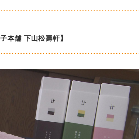
子本舗 下山松壽軒】