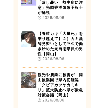
「蒸し暑い 熱中症に注
意」光岡香洋気象予報士
が解説
2026/08/06
【養殖カキ「大量死」を
乗り越えて】２）カキ漁
師見習いとして邑久で働
き始めた元自衛隊員の男
性【岡山】
2026/08/06
観光や農業に被害が…岡
山後楽園で県内初確認
「クビアカツヤカミキ
リ」拡大防止へ県が緊急
対策会議【岡山】
2026/08/06