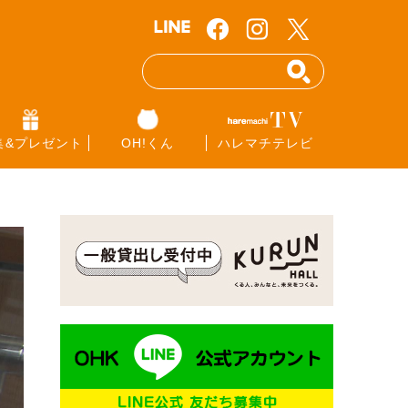
集&プレゼント
OH!くん
ハレマチテレビ