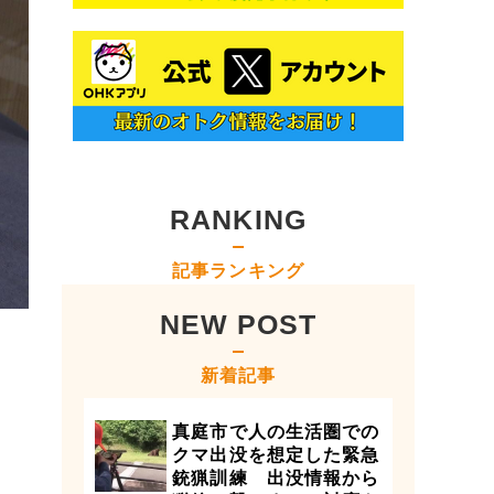
RANKING
記事ランキング
NEW POST
新着記事
真庭市で人の生活圏での
クマ出没を想定した緊急
銃猟訓練 出没情報から