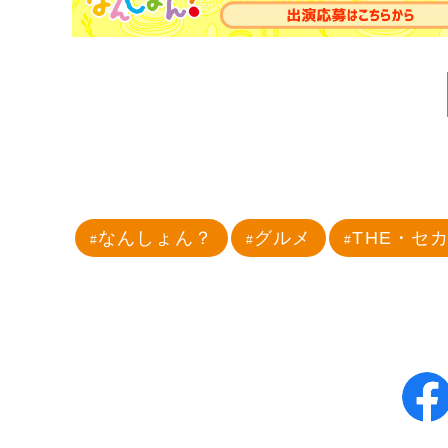
なんしょん？
グルメ
THE・セ