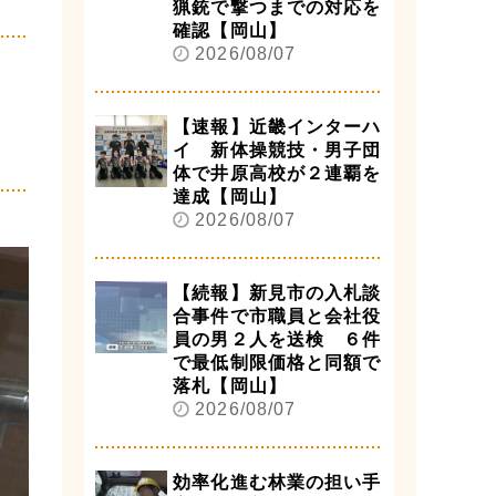
猟銃で撃つまでの対応を
確認【岡山】
2026/08/07
【速報】近畿インターハ
イ 新体操競技・男子団
体で井原高校が２連覇を
達成【岡山】
2026/08/07
【続報】新見市の入札談
合事件で市職員と会社役
員の男２人を送検 ６件
で最低制限価格と同額で
落札【岡山】
2026/08/07
効率化進む林業の担い手