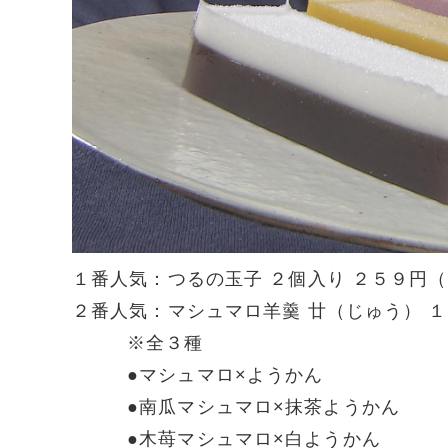
１番人気：つるの玉子 ２個入り ２５９円
２番人気：マシュマロ羊羹 廿（じゅう） １
※全３種
●マシュマロ×ようかん
●南瓜マシュマロ×抹茶ようかん
●木苺マシュマロ×白ようかん