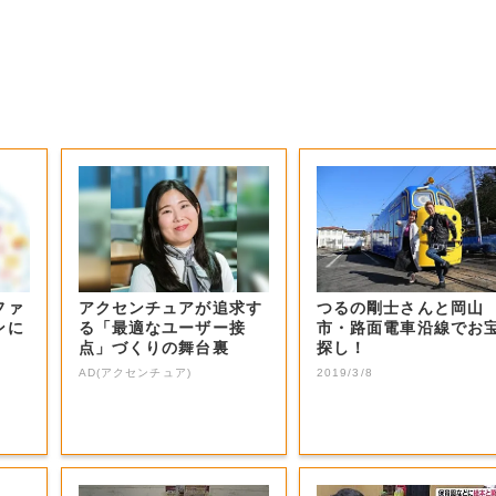
ファ
アクセンチュアが追求す
つるの剛士さんと岡山
ンに
る「最適なユーザー接
市・路面電車沿線でお
点」づくりの舞台裏
探し！
AD(アクセンチュア)
2019/3/8