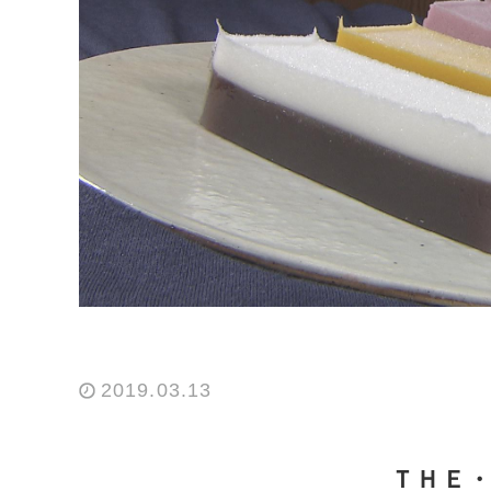
2019.03.13
ＴＨＥ