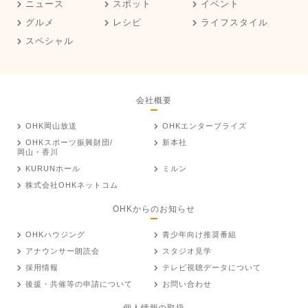
ニュース
スポット
イベント
グルメ
レシピ
ライフスタイル
スペシャル
会社概要
OHK岡山放送
OHKエンタープライズ
OHKスポーツ振興財団/
新本社
岡山・香川
KURUNホール
ミルン
株式会社OHKネットコム
OHKからのお知らせ
OHKハウジング
青少年向け推奨番組
アナウンサー朗読会
スタジオ見学
採用情報
テレビ視聴データについて
後援・共催等の申請について
お問い合わせ