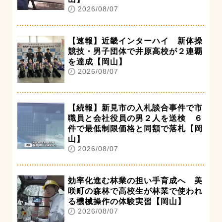
2026/08/07
【速報】近畿インターハイ 新体操
競技・男子団体で井原高校が２連覇
を達成【岡山】
2026/08/07
【続報】新見市の入札談合事件で市
職員と会社役員の男２人を送検 ６
件で最低制限価格と同額で落札【岡
山】
2026/08/07
効率化進む林業の担い手育成へ 美
咲町の森林で高校生が林業で使われ
る機械操作の体験実習【岡山】
2026/08/07