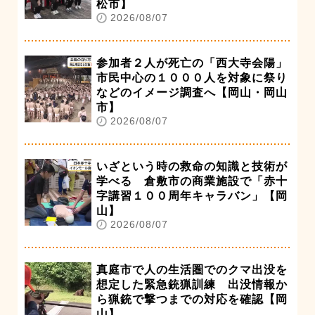
松市】
2026/08/07
参加者２人が死亡の「西大寺会陽」
市民中心の１０００人を対象に祭り
などのイメージ調査へ【岡山・岡山
市】
2026/08/07
いざという時の救命の知識と技術が
学べる 倉敷市の商業施設で「赤十
字講習１００周年キャラバン」【岡
山】
2026/08/07
真庭市で人の生活圏でのクマ出没を
想定した緊急銃猟訓練 出没情報か
ら猟銃で撃つまでの対応を確認【岡
山】