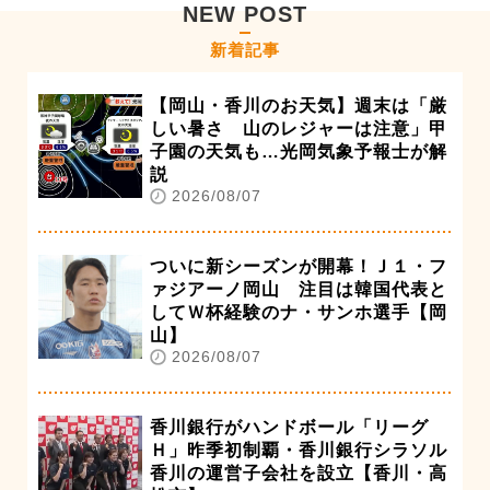
NEW POST
新着記事
【岡山・香川のお天気】週末は「厳
しい暑さ 山のレジャーは注意」甲
子園の天気も…光岡気象予報士が解
説
2026/08/07
ついに新シーズンが開幕！Ｊ１・フ
ァジアーノ岡山 注目は韓国代表と
してＷ杯経験のナ・サンホ選手【岡
山】
2026/08/07
香川銀行がハンドボール「リーグ
Ｈ」昨季初制覇・香川銀行シラソル
香川の運営子会社を設立【香川・高