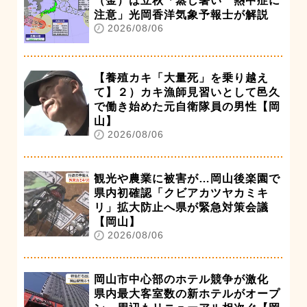
（金）は立秋「蒸し暑い 熱中症に
注意」光岡香洋気象予報士が解説
2026/08/06
【養殖カキ「大量死」を乗り越え
て】２）カキ漁師見習いとして邑久
で働き始めた元自衛隊員の男性【岡
山】
2026/08/06
観光や農業に被害が…岡山後楽園で
県内初確認「クビアカツヤカミキ
リ」拡大防止へ県が緊急対策会議
【岡山】
2026/08/06
岡山市中心部のホテル競争が激化
県内最大客室数の新ホテルがオープ