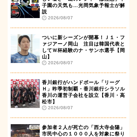
子園の天気も…光岡気象予報士が解
説
2026/08/07
ついに新シーズンが開幕！Ｊ１・フ
ァジアーノ岡山 注目は韓国代表と
してＷ杯経験のナ・サンホ選手【岡
山】
2026/08/07
香川銀行がハンドボール「リーグ
Ｈ」昨季初制覇・香川銀行シラソル
香川の運営子会社を設立【香川・高
松市】
2026/08/07
参加者２人が死亡の「西大寺会陽」
市民中心の１０００人を対象に祭り