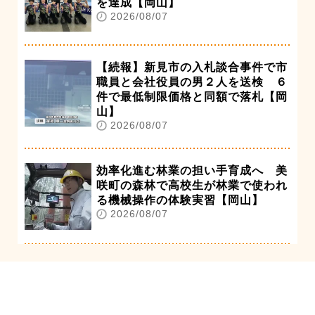
を達成【岡山】
2026/08/07
【続報】新見市の入札談合事件で市
職員と会社役員の男２人を送検 ６
件で最低制限価格と同額で落札【岡
山】
2026/08/07
効率化進む林業の担い手育成へ 美
咲町の森林で高校生が林業で使われ
る機械操作の体験実習【岡山】
2026/08/07