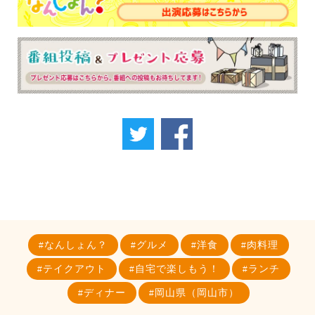
なんしょん？
グルメ
洋食
肉料理
テイクアウト
自宅で楽しもう！
ランチ
ディナー
岡山県（岡山市）