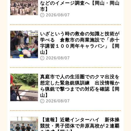
などのイメージ調査へ【岡山・岡山
市】
2026/08/07
いざという時の救命の知識と技術が
学べる 倉敷市の商業施設で「赤十
字講習１００周年キャラバン」【岡
山】
2026/08/07
真庭市で人の生活圏でのクマ出没を
想定した緊急銃猟訓練 出没情報か
ら猟銃で撃つまでの対応を確認【岡
山】
2026/08/07
【速報】近畿インターハイ 新体操
競技・男子団体で井原高校が２連覇