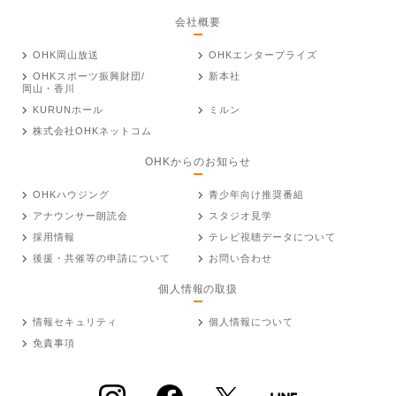
会社概要
OHK岡山放送
OHKエンタープライズ
OHKスポーツ振興財団/
新本社
岡山・香川
KURUNホール
ミルン
株式会社OHKネットコム
OHKからのお知らせ
OHKハウジング
青少年向け推奨番組
アナウンサー朗読会
スタジオ見学
採用情報
テレビ視聴データについて
後援・共催等の申請について
お問い合わせ
個人情報の取扱
情報セキュリティ
個人情報について
免責事項