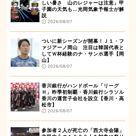
しい暑さ 山のレジャーは注意」甲
子園の天気も…光岡気象予報士が解
説
2026/08/07
ついに新シーズンが開幕！Ｊ１・フ
ァジアーノ岡山 注目は韓国代表と
してＷ杯経験のナ・サンホ選手【岡
山】
2026/08/07
香川銀行がハンドボール「リーグ
Ｈ」昨季初制覇・香川銀行シラソル
香川の運営子会社を設立【香川・高
松市】
2026/08/07
参加者２人が死亡の「西大寺会陽」