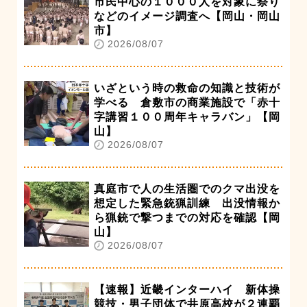
市民中心の１０００人を対象に祭り
などのイメージ調査へ【岡山・岡山
市】
2026/08/07
いざという時の救命の知識と技術が
学べる 倉敷市の商業施設で「赤十
字講習１００周年キャラバン」【岡
山】
2026/08/07
真庭市で人の生活圏でのクマ出没を
想定した緊急銃猟訓練 出没情報か
ら猟銃で撃つまでの対応を確認【岡
山】
2026/08/07
【速報】近畿インターハイ 新体操
競技・男子団体で井原高校が２連覇