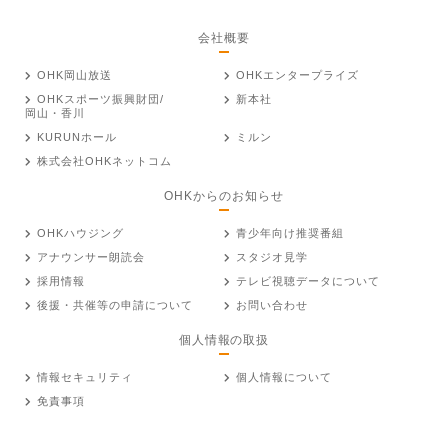
会社概要
OHK岡山放送
OHKエンタープライズ
OHKスポーツ振興財団/
新本社
岡山・香川
KURUNホール
ミルン
株式会社OHKネットコム
OHKからのお知らせ
OHKハウジング
青少年向け推奨番組
アナウンサー朗読会
スタジオ見学
採用情報
テレビ視聴データについて
後援・共催等の申請について
お問い合わせ
個人情報の取扱
情報セキュリティ
個人情報について
免責事項