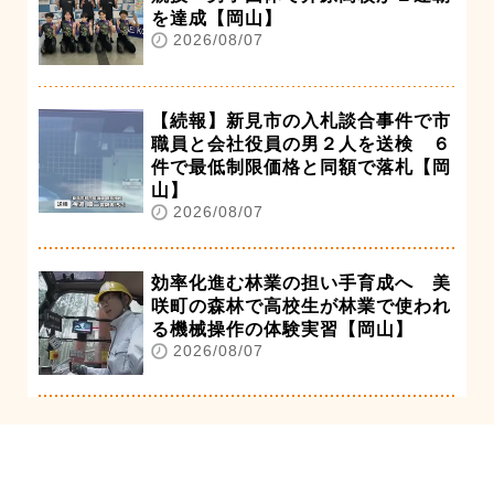
を達成【岡山】
2026/08/07
【続報】新見市の入札談合事件で市
職員と会社役員の男２人を送検 ６
件で最低制限価格と同額で落札【岡
山】
2026/08/07
効率化進む林業の担い手育成へ 美
咲町の森林で高校生が林業で使われ
る機械操作の体験実習【岡山】
2026/08/07