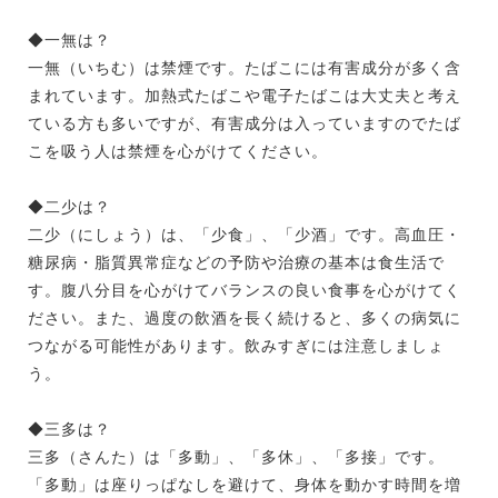
◆一無は？
一無（いちむ）は禁煙です。たばこには有害成分が多く含
まれています。加熱式たばこや電子たばこは大丈夫と考え
ている方も多いですが、有害成分は入っていますのでたば
こを吸う人は禁煙を心がけてください。
◆二少は？
二少（にしょう）は、「少食」、「少酒」です。高血圧・
糖尿病・脂質異常症などの予防や治療の基本は食生活で
す。腹八分目を心がけてバランスの良い食事を心がけてく
ださい。また、過度の飲酒を長く続けると、多くの病気に
つながる可能性があります。飲みすぎには注意しましょ
う。
◆三多は？
三多（さんた）は「多動」、「多休」、「多接」です。
「多動」は座りっぱなしを避けて、身体を動かす時間を増