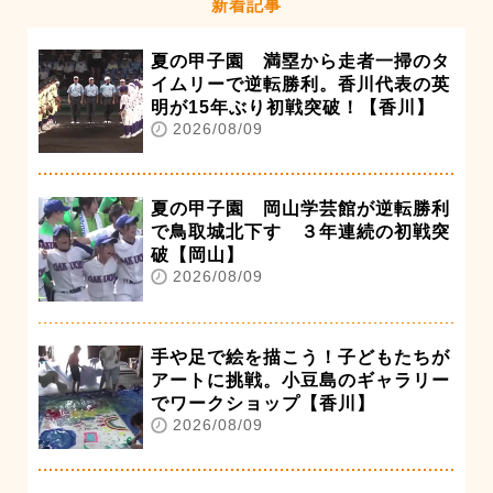
新着記事
夏の甲子園 満塁から走者一掃のタ
イムリーで逆転勝利。香川代表の英
明が15年ぶり初戦突破！【香川】
2026/08/09
夏の甲子園 岡山学芸館が逆転勝利
で鳥取城北下す ３年連続の初戦突
破【岡山】
2026/08/09
手や足で絵を描こう！子どもたちが
アートに挑戦。小豆島のギャラリー
でワークショップ【香川】
2026/08/09