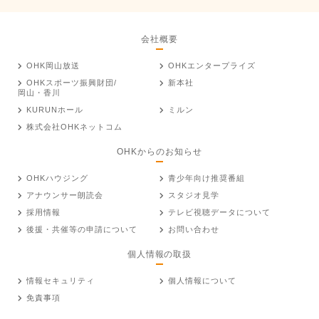
会社概要
OHK岡山放送
OHKエンタープライズ
OHKスポーツ振興財団/
新本社
岡山・香川
KURUNホール
ミルン
株式会社OHKネットコム
OHKからのお知らせ
OHKハウジング
青少年向け推奨番組
アナウンサー朗読会
スタジオ見学
採用情報
テレビ視聴データについて
後援・共催等の申請について
お問い合わせ
個人情報の取扱
情報セキュリティ
個人情報について
免責事項