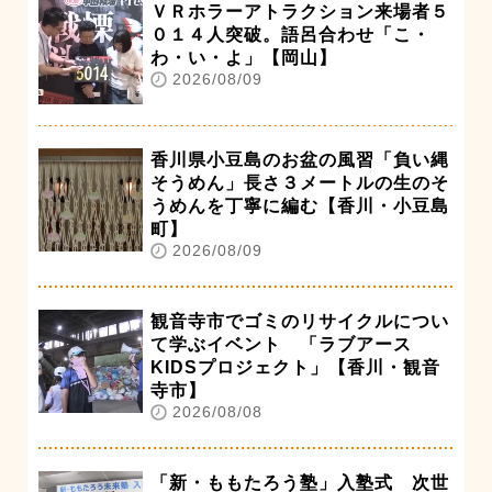
ＶＲホラーアトラクション来場者５
０１４人突破。語呂合わせ「こ・
わ・い・よ」【岡山】
2026/08/09
香川県小豆島のお盆の風習「負い縄
そうめん」長さ３メートルの生のそ
うめんを丁寧に編む【香川・小豆島
町】
2026/08/09
観音寺市でゴミのリサイクルについ
て学ぶイベント 「ラブアース
KIDSプロジェクト」【香川・観音
寺市】
2026/08/08
「新・ももたろう塾」入塾式 次世