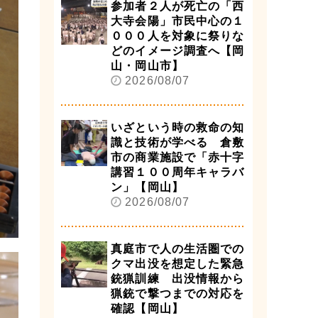
参加者２人が死亡の「西
大寺会陽」市民中心の１
０００人を対象に祭りな
どのイメージ調査へ【岡
山・岡山市】
2026/08/07
いざという時の救命の知
識と技術が学べる 倉敷
市の商業施設で「赤十字
講習１００周年キャラバ
ン」【岡山】
2026/08/07
真庭市で人の生活圏での
クマ出没を想定した緊急
銃猟訓練 出没情報から
猟銃で撃つまでの対応を
確認【岡山】