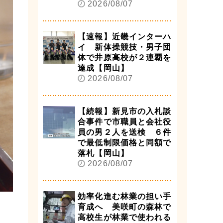
2026/08/07
【速報】近畿インターハ
イ 新体操競技・男子団
体で井原高校が２連覇を
達成【岡山】
2026/08/07
【続報】新見市の入札談
合事件で市職員と会社役
員の男２人を送検 ６件
で最低制限価格と同額で
落札【岡山】
2026/08/07
効率化進む林業の担い手
育成へ 美咲町の森林で
高校生が林業で使われる