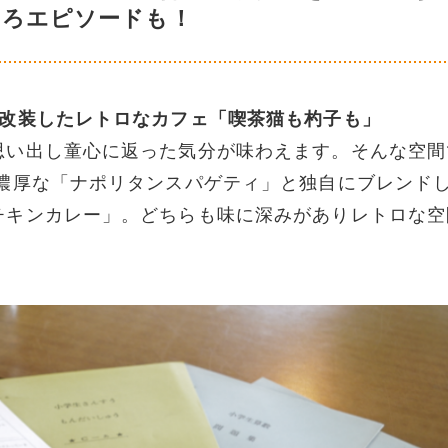
しろエピソードも！
を改装したレトロなカフェ「喫茶猫も杓子も」
思い出し童心に返った気分が味わえます。そんな空間
濃厚な「ナポリタンスパゲティ」と独自にブレンド
チキンカレー」。どちらも味に深みがありレトロな空