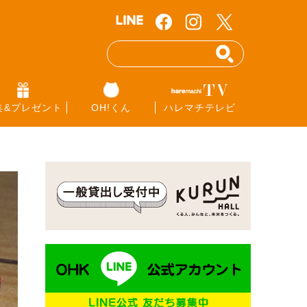
集&プレゼント
OH!くん
ハレマチテレビ