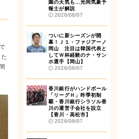
園の天気も…光岡気象予
報士が解説
2026/08/07
ついに新シーズンが開
幕！Ｊ１・ファジアーノ
で
岡山 注目は韓国代表と
してＷ杯経験のナ・サン
した
ホ選手【岡山】
間
2026/08/07
香川銀行がハンドボール
「リーグＨ」昨季初制
覇・香川銀行シラソル香
川の運営子会社を設立
【香川・高松市】
2026/08/07