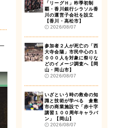
「リーグＨ」昨季初制
覇・香川銀行シラソル香
川の運営子会社を設立
【香川・高松市】
2026/08/07
ー
参加者２人が死亡の「西
大寺会陽」市民中心の１
０００人を対象に祭りな
どのイメージ調査へ【岡
山・岡山市】
2026/08/07
いざという時の救命の知
識と技術が学べる 倉敷
市の商業施設で「赤十字
講習１００周年キャラバ
ン」【岡山】
2026/08/07