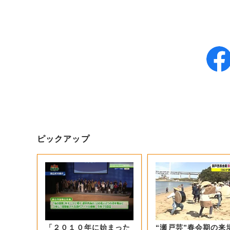
ピックアップ
「２０１０年に始まった
“瀬戸芸”春会期の来