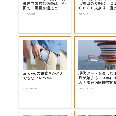
瀬戸内国際芸術祭は、今
は前回の６割に ２
回で５回目を迎えま
８０００人余り 夏
す。」 サン讃かが...
待【香川】
2022/5/6
2022/5/20
arrowsの頑丈さがとん
現代アートを楽しむ
でもないレベルに
月が始まる…３年に
の「瀬戸内国際芸術
開幕【香川】
AD(arrows)
2022/4/14