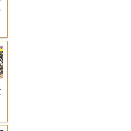
待
れ
に