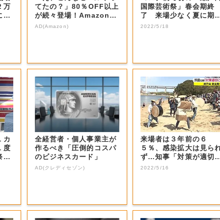
２万
てたの？」80％OFF以上
国際芸術祭」春会期終
に期
が続々登場！Amazonの
了 来場少なく夏に期
本気が...
【香川】
AD(Amazon)
2022/5/18
１カ
全経営者・個人事業主が
来場者は３年前の６
１度
作るべき「圧倒的コスパ
５％、感染拡大は見ら
祭」
のビジネスカード」
ず…知事「対策が適切
機能」 春の瀬戸内...
AD(クレディセゾン)
2022/5/16