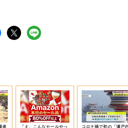
場者
「え、こんなセールやっ
コロナ禍で初の「瀬戸