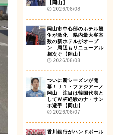
【岡山】
2026/08/08
岡山市中心部のホテル競
争が激化 県内最大客室
数の新ホテルがオープ
ン 周辺もリニューアル
相次ぐ【岡山】
2026/08/08
ついに新シーズンが開
幕！Ｊ１・ファジアーノ
岡山 注目は韓国代表と
してＷ杯経験のナ・サン
ホ選手【岡山】
2026/08/07
香川銀行がハンドボール