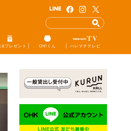
集&プレゼント
OH!くん
ハレマチテレビ