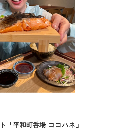
ト「平和町呑場 ココハネ」