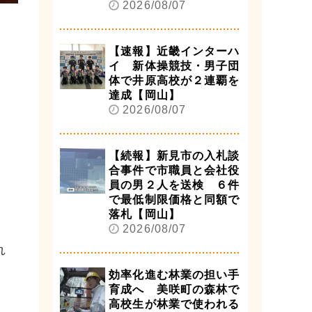
2026/08/07
【速報】近畿インターハ
イ 新体操競技・男子団
体で井原高校が２連覇を
達成【岡山】
2026/08/07
【続報】新見市の入札談
合事件で市職員と会社役
員の男２人を送検 ６件
で最低制限価格と同額で
落札【岡山】
2026/08/07
れ
効率化進む林業の担い手
育成へ 美咲町の森林で
高校生が林業で使われる