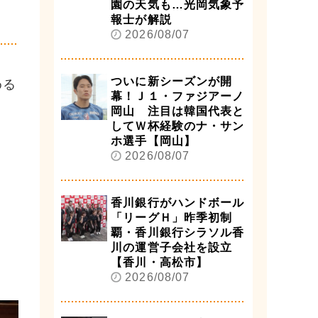
園の天気も…光岡気象予
報士が解説
2026/08/07
ついに新シーズンが開
める
幕！Ｊ１・ファジアーノ
岡山 注目は韓国代表と
してＷ杯経験のナ・サン
ホ選手【岡山】
2026/08/07
香川銀行がハンドボール
「リーグＨ」昨季初制
覇・香川銀行シラソル香
川の運営子会社を設立
【香川・高松市】
2026/08/07