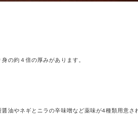
り身の約４倍の厚みがあります。
製醤油やネギとニラの辛味噌など薬味が4種類用意さ