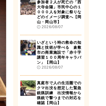
参加者２人が死亡の「西
大寺会陽」市民中心の１
０００人を対象に祭りな
どのイメージ調査へ【岡
山・岡山市】
2026/08/07
いざという時の救命の知
識と技術が学べる 倉敷
市の商業施設で「赤十字
講習１００周年キャラバ
ン」【岡山】
2026/08/07
真庭市で人の生活圏での
クマ出没を想定した緊急
銃猟訓練 出没情報から
猟銃で撃つまでの対応を
確認【岡山】