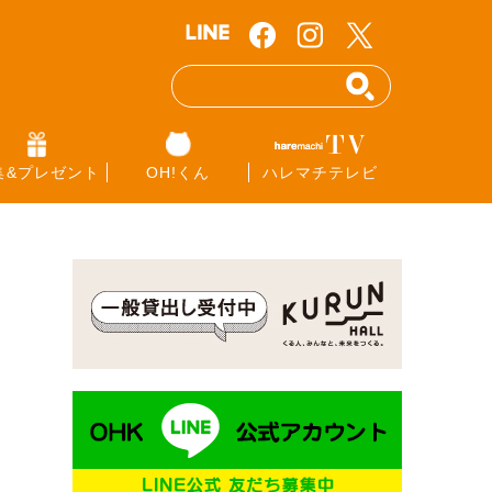
集&プレゼント
OH!くん
ハレマチテレビ