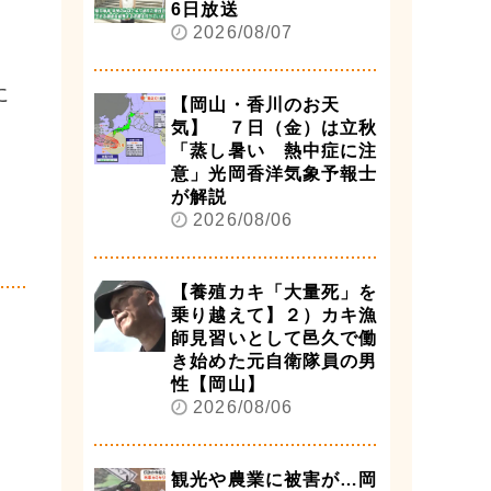
6日放送
2026/08/07
に
【岡山・香川のお天
気】 ７日（金）は立秋
「蒸し暑い 熱中症に注
意」光岡香洋気象予報士
が解説
2026/08/06
【養殖カキ「大量死」を
乗り越えて】２）カキ漁
師見習いとして邑久で働
き始めた元自衛隊員の男
性【岡山】
2026/08/06
観光や農業に被害が…岡