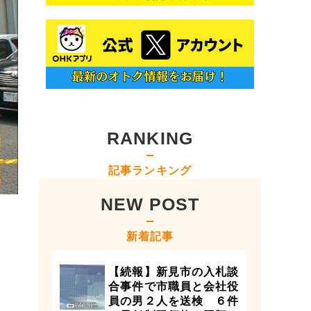
RANKING
記事ランキング
NEW POST
新着記事
【続報】新見市の入札談
合事件で市職員と会社役
員の男２人を送検 ６件