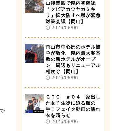
山後楽園で県内初確認
「クビアカツヤカミキ
リ」拡大防止へ県が緊急
対策会議【岡山】
2026/08/06
岡山市中心部のホテル競
争が激化 県内最大客室
数の新ホテルがオープ
ン 周辺もリニューアル
相次ぐ【岡山】
2026/08/06
ＧＴＯ ＃０４ 家出し
た女子生徒に迫る魔の
手！フェイク動画の濡れ
で
衣を晴らせ
2026/08/06