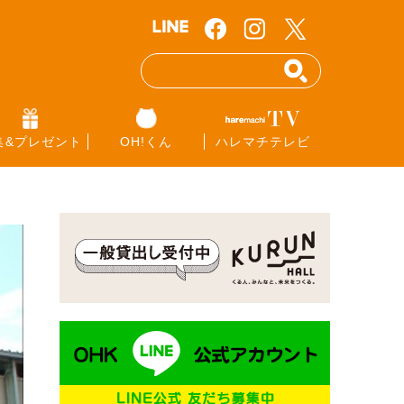
集&プレゼント
OH!くん
ハレマチテレビ