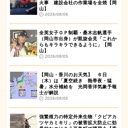
火事 建設会社の作業場を全焼【岡
山】
2026/08/06
全英女子ＯＰ制覇・桑木志帆選手
（岡山市出身）が凱旋会見「これか
らもキラキラできるように」【岡
山】
2026/08/05
【岡山・香川のお天気】 ６日
（木）は「夏空続き 熱帯夜・猛
暑」水分補給を 光岡香洋気象予報
士が解説
2026/08/05
強繁殖力の特定外来生物「クビアカ
ツヤカミキリ」の被害拡大防止に効