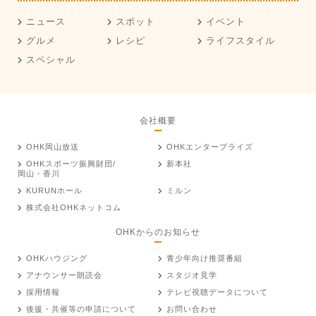
ニュース
スポット
イベント
グルメ
レシピ
ライフスタイル
スペシャル
会社概要
OHK岡山放送
OHKエンタープライズ
OHKスポーツ振興財団/
新本社
岡山・香川
KURUNホール
ミルン
株式会社OHKネットコム
OHKからのお知らせ
OHKハウジング
青少年向け推奨番組
アナウンサー朗読会
スタジオ見学
採用情報
テレビ視聴データについて
後援・共催等の申請について
お問い合わせ