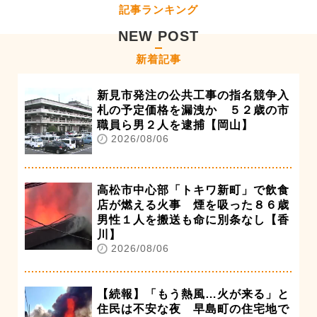
記事ランキング
NEW POST
新着記事
新見市発注の公共工事の指名競争入
札の予定価格を漏洩か ５２歳の市
職員ら男２人を逮捕【岡山】
2026/08/06
高松市中心部「トキワ新町」で飲食
店が燃える火事 煙を吸った８６歳
男性１人を搬送も命に別条なし【香
川】
2026/08/06
【続報】「もう熱風…火が来る」と
住民は不安な夜 早島町の住宅地で