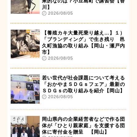
果的なのは？小豆島町で講習会【香
川】
2026/08/05
【養殖カキ大量死乗り越え…】１）
「ブランディング」で生き残り 邑
久町漁協の取り組み【岡山・瀬戸内
市】
2026/08/05
若い世代が社会課題について考える
「おかやまＳＤＧｓフェア」最新の
ＳＤＧｓの取り組みを紹介【岡山】
2026/08/05
岡山県内の企業経営者などで作る団
体が「ひとり親家庭」を支援する団
体に寄付金を贈呈 【岡山】