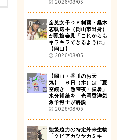
2026/08/05
全英女子ＯＰ制覇・桑木
志帆選手（岡山市出身）
が凱旋会見「これからも
キラキラできるように」
【岡山】
2026/08/05
【岡山・香川のお天
気】 ６日（木）は「夏
空続き 熱帯夜・猛暑」
水分補給を 光岡香洋気
象予報士が解説
2026/08/05
強繁殖力の特定外来生物
「クビアカツヤカミキ