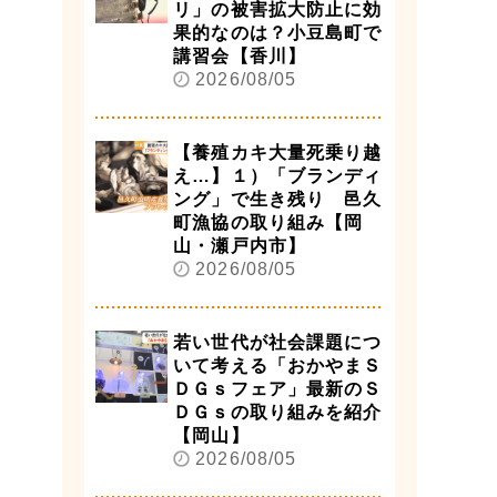
リ」の被害拡大防止に効
果的なのは？小豆島町で
講習会【香川】
2026/08/05
【養殖カキ大量死乗り越
え…】１）「ブランディ
ング」で生き残り 邑久
町漁協の取り組み【岡
山・瀬戸内市】
2026/08/05
若い世代が社会課題につ
いて考える「おかやまＳ
ＤＧｓフェア」最新のＳ
ＤＧｓの取り組みを紹介
【岡山】
2026/08/05