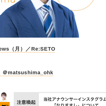
 News（月）／Re:SETO
m
＠matsushima_ohk