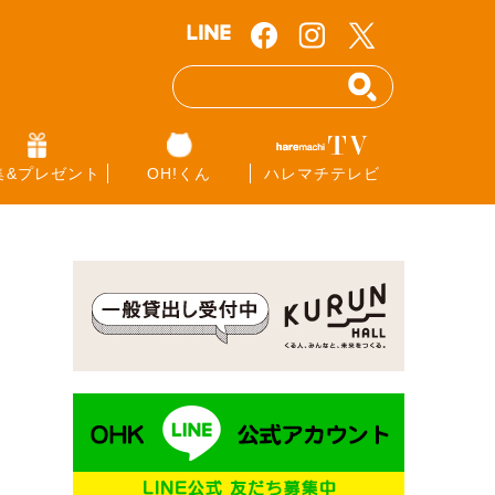
集&プレゼント
OH!くん
ハレマチテレビ