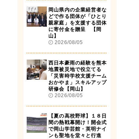
岡山県内の企業経営者な
どで作る団体が「ひとり
親家庭」を支援する団体
に寄付金を贈呈 【岡
山】
2026/08/05
西日本豪雨の経験を熊本
地震被災地で役立てる
「災害時学校支援チーム
おかやま」スキルアップ
研修会【岡山】
2026/08/05
【夏の高校野球】１８日
間の熱戦幕開け！開会式
で岡山学芸館・英明ナイ
ンも聖地を堂々と行進