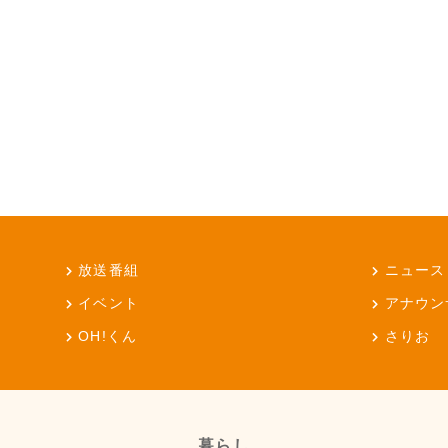
放送番組
ニュース
イベント
アナウン
OH!くん
さりお
暮らし