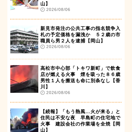
山】
2026/08/06
新見市発注の公共工事の指名競争入
札の予定価格を漏洩か ５２歳の市
職員ら男２人を逮捕【岡山】
2026/08/06
高松市中心部「トキワ新町」で飲食
店が燃える火事 煙を吸った８６歳
男性１人を搬送も命に別条なし【香
川】
2026/08/06
【続報】「もう熱風…火が来る」と
住民は不安な夜 早島町の住宅地で
火事 建設会社の作業場を全焼【岡
山】