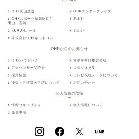
OHK岡山放送
OHKエンタープライズ
OHKスポーツ振興財団/
新本社
岡山・香川
KURUNホール
ミルン
株式会社OHKネットコム
OHKからのお知らせ
OHKハウジング
青少年向け推奨番組
アナウンサー朗読会
スタジオ見学
採用情報
テレビ視聴データについて
後援・共催等の申請について
お問い合わせ
個人情報の取扱
情報セキュリティ
個人情報について
免責事項