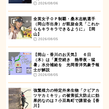
2026/08/06
全英女子ＯＰ制覇・桑木志帆選手
（岡山市出身）が凱旋会見「これか
らもキラキラできるように」【岡
山】
2026/08/05
【岡山・香川のお天気】 ６日
（木）は「夏空続き 熱帯夜・猛
暑」水分補給を 光岡香洋気象予報
士が解説
2026/08/05
強繁殖力の特定外来生物「クビアカ
ツヤカミキリ」の被害拡大防止に効
果的なのは？小豆島町で講習会【香
川】