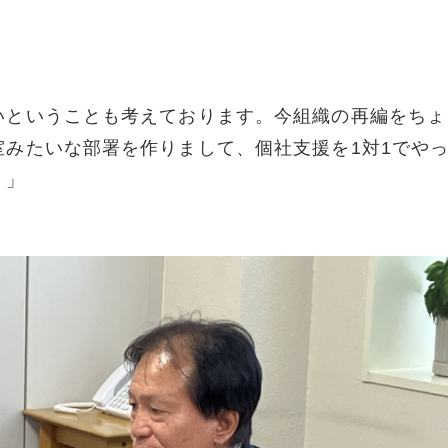
）
いということも考えております。今組織の再編をちょ
室みたいな部署を作りまして、個社支援を
1
対
1
でや
。」