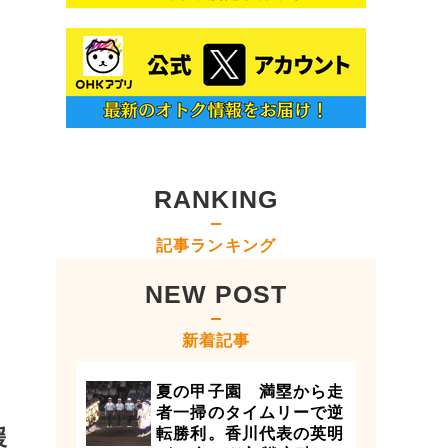
RANKING
記事ランキング
NEW POST
新着記事
夏の甲子園 満塁から走
者一掃のタイムリーで逆
援
転勝利。香川代表の英明