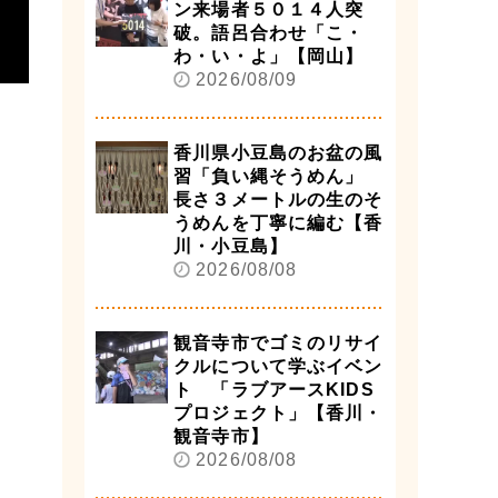
ン来場者５０１４人突
破。語呂合わせ「こ・
わ・い・よ」【岡山】
2026/08/09
香川県小豆島のお盆の風
習「負い縄そうめん」
長さ３メートルの生のそ
うめんを丁寧に編む【香
川・小豆島】
2026/08/08
観音寺市でゴミのリサイ
クルについて学ぶイベン
ト 「ラブアースKIDS
プロジェクト」【香川・
観音寺市】
2026/08/08