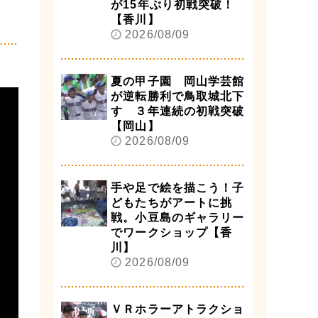
が15年ぶり初戦突破！
【香川】
2026/08/09
夏の甲子園 岡山学芸館
が逆転勝利で鳥取城北下
す ３年連続の初戦突破
【岡山】
2026/08/09
手や足で絵を描こう！子
どもたちがアートに挑
戦。小豆島のギャラリー
でワークショップ【香
川】
2026/08/09
ＶＲホラーアトラクショ