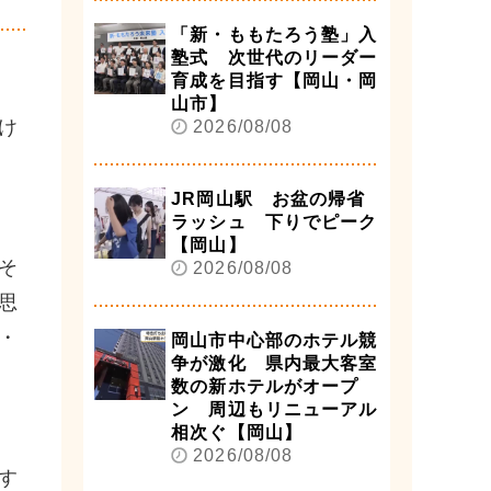
「新・ももたろう塾」入
塾式 次世代のリーダー
育成を目指す【岡山・岡
山市】
け
2026/08/08
JR岡山駅 お盆の帰省
ラッシュ 下りでピーク
【岡山】
そ
2026/08/08
思
・
岡山市中心部のホテル競
争が激化 県内最大客室
数の新ホテルがオープ
ン 周辺もリニューアル
相次ぐ【岡山】
2026/08/08
す