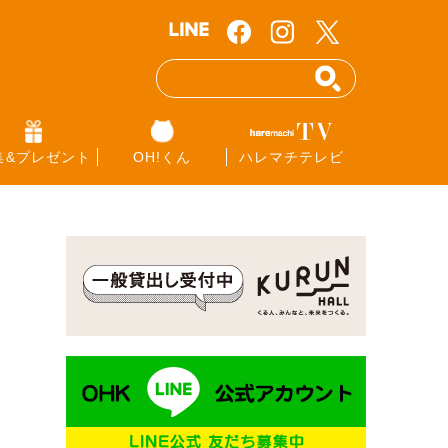
集&プレゼント
OH!くん
ハレマチテレビ