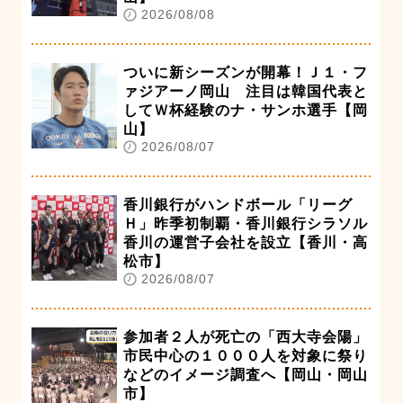
2026/08/08
ついに新シーズンが開幕！Ｊ１・フ
ァジアーノ岡山 注目は韓国代表と
してＷ杯経験のナ・サンホ選手【岡
山】
2026/08/07
香川銀行がハンドボール「リーグ
Ｈ」昨季初制覇・香川銀行シラソル
香川の運営子会社を設立【香川・高
松市】
2026/08/07
参加者２人が死亡の「西大寺会陽」
市民中心の１０００人を対象に祭り
などのイメージ調査へ【岡山・岡山
市】