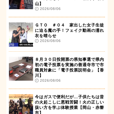
山】
2026/08/06
ＧＴＯ ＃０４ 家出した女子生徒
に迫る魔の手！フェイク動画の濡れ
衣を晴らせ
2026/08/06
８月３０日投開票の県知事選で県内
初の電子投票を実施の善通寺市で市
職員対象に「電子投票説明会」【香
川】
2026/08/06
今はガスで便利だが…子供たちは昔
の火起こしに悪戦苦闘！火の正しい
扱い方を学ぶ体験授業【岡山・赤磐
市】