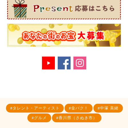
タレント・アーティスト
金バク！
中塚 美緒
グルメ
香川県（さぬき市）