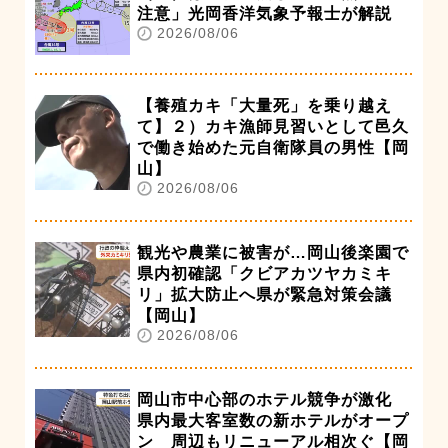
注意」光岡香洋気象予報士が解説
2026/08/06
【養殖カキ「大量死」を乗り越え
て】２）カキ漁師見習いとして邑久
で働き始めた元自衛隊員の男性【岡
山】
2026/08/06
観光や農業に被害が…岡山後楽園で
県内初確認「クビアカツヤカミキ
リ」拡大防止へ県が緊急対策会議
【岡山】
2026/08/06
岡山市中心部のホテル競争が激化
県内最大客室数の新ホテルがオープ
ン 周辺もリニューアル相次ぐ【岡