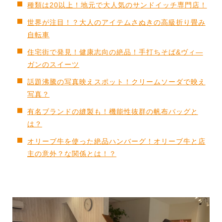
種類は20以上！地元で大人気のサンドイッチ専門店！
世界が注目！？大人のアイテムさぬきの高級折り畳み
自転車
住宅街で発見！健康志向の絶品！手打ちそば&ヴィ―
ガンのスイーツ
話題沸騰の写真映えスポット！クリームソーダで映え
写真？
有名ブランドの縫製も！機能性抜群の帆布バッグと
は？
オリーブ牛を使った絶品ハンバーグ！オリーブ牛と店
主の意外？な関係とは！？