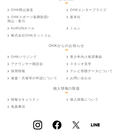
OHK岡山放送
OHKエンタープライズ
OHKスポーツ振興財団/
新本社
岡山・香川
KURUNホール
ミルン
株式会社OHKネットコム
OHKからのお知らせ
OHKハウジング
青少年向け推奨番組
アナウンサー朗読会
スタジオ見学
採用情報
テレビ視聴データについて
後援・共催等の申請について
お問い合わせ
個人情報の取扱
情報セキュリティ
個人情報について
免責事項