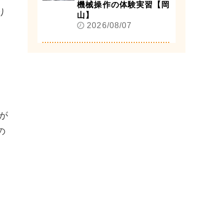
機械操作の体験実習【岡
り
山】
2026/08/07
が
の