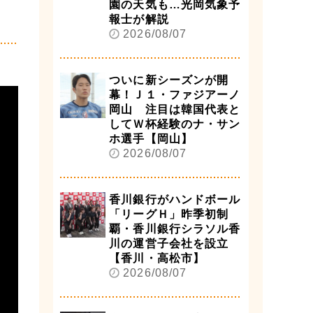
園の天気も…光岡気象予
報士が解説
2026/08/07
ついに新シーズンが開
幕！Ｊ１・ファジアーノ
岡山 注目は韓国代表と
してＷ杯経験のナ・サン
ホ選手【岡山】
2026/08/07
香川銀行がハンドボール
「リーグＨ」昨季初制
覇・香川銀行シラソル香
川の運営子会社を設立
【香川・高松市】
2026/08/07