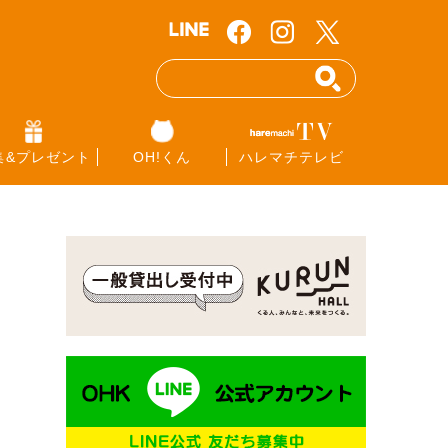
集&プレゼント
OH!くん
ハレマチテレビ