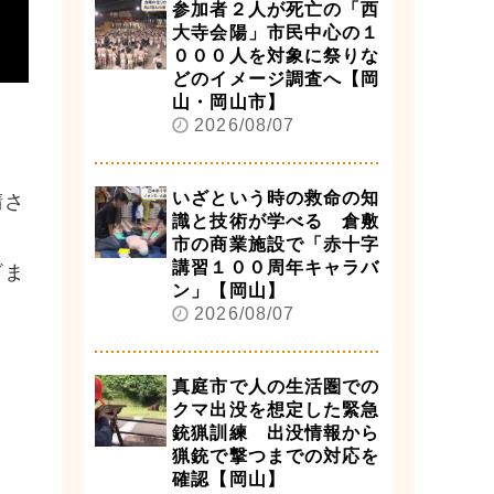
参加者２人が死亡の「西
大寺会陽」市民中心の１
０００人を対象に祭りな
どのイメージ調査へ【岡
山・岡山市】
2026/08/07
いざという時の救命の知
晴さ
識と技術が学べる 倉敷
市の商業施設で「赤十字
講習１００周年キャラバ
ざま
ン」【岡山】
2026/08/07
真庭市で人の生活圏での
クマ出没を想定した緊急
銃猟訓練 出没情報から
猟銃で撃つまでの対応を
確認【岡山】