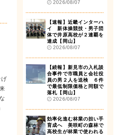
2026/08/07
【速報】近畿インターハ
イ 新体操競技・男子団
体で井原高校が２連覇を
達成【岡山】
2026/08/07
【続報】新見市の入札談
合事件で市職員と会社役
なげ
員の男２人を送検 ６件
で最低制限価格と同額で
来
落札【岡山】
な
2026/08/07
」
効率化進む林業の担い手
育成へ 美咲町の森林で
高校生が林業で使われる