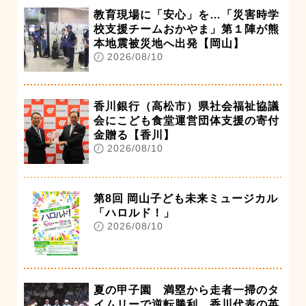
教育現場に「安心」を…「災害時学
校支援チームおかやま」第１陣が熊
本地震被災地へ出発【岡山】
2026/08/10
香川銀行（高松市）県社会福祉協議
会にこども食堂運営団体支援の寄付
金贈る【香川】
2026/08/10
第8回 岡山子ども未来ミュージカル
「ハロルド！」
2026/08/10
夏の甲子園 満塁から走者一掃のタ
イムリーで逆転勝利。香川代表の英