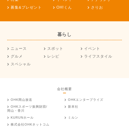
募集&プレゼント
OH!くん
さりお
暮らし
ニュース
スポット
イベント
グルメ
レシピ
ライフスタイル
スペシャル
会社概要
OHK岡山放送
OHKエンタープライズ
OHKスポーツ振興財団/
新本社
岡山・香川
KURUNホール
ミルン
株式会社OHKネットコム