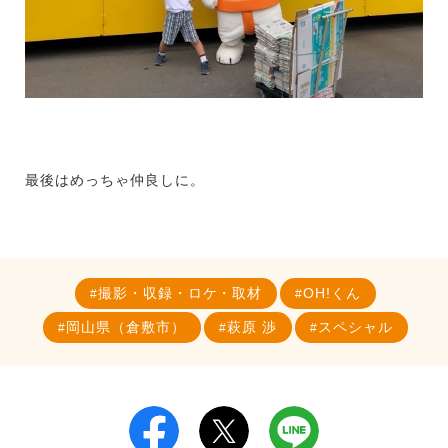
最後はめっちゃ仲良しに。
撮影・収録・ロケ・取材
OH!くん
岡山県（倉敷市）
萩原 渉
スペシャル