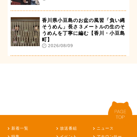
香川県小豆島のお盆の風習「負い縄
そうめん」長さ３メートルの生のそ
うめんを丁寧に編む【香川・小豆島
町】
2026/08/09
新着一覧
放送番組
ニュース
特集
イベント
アナウンサー