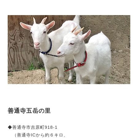
善通寺五岳の里
◆善通寺市吉原町918-1
（善通寺ICから約６キロ、