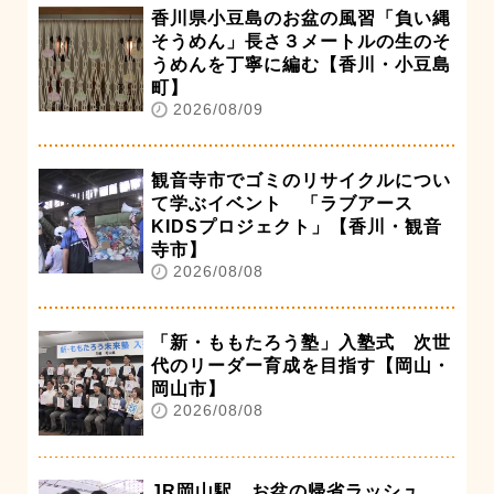
香川県小豆島のお盆の風習「負い縄
そうめん」長さ３メートルの生のそ
うめんを丁寧に編む【香川・小豆島
町】
2026/08/09
観音寺市でゴミのリサイクルについ
て学ぶイベント 「ラブアース
KIDSプロジェクト」【香川・観音
寺市】
2026/08/08
「新・ももたろう塾」入塾式 次世
代のリーダー育成を目指す【岡山・
岡山市】
2026/08/08
JR岡山駅 お盆の帰省ラッシュ