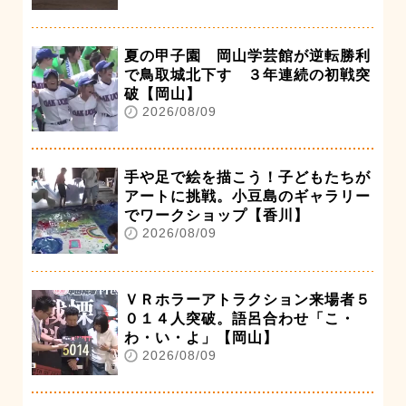
夏の甲子園 岡山学芸館が逆転勝利
で鳥取城北下す ３年連続の初戦突
破【岡山】
2026/08/09
手や足で絵を描こう！子どもたちが
アートに挑戦。小豆島のギャラリー
でワークショップ【香川】
2026/08/09
ＶＲホラーアトラクション来場者５
０１４人突破。語呂合わせ「こ・
わ・い・よ」【岡山】
2026/08/09