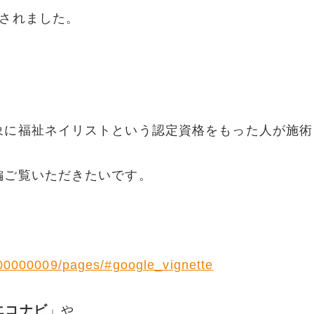
送されました。
象に福祉ネイリストという認定資格をもった人が施術
編ご覧いただきたいです。
-00000009/pages/#google_vignette
エコナビ
」や