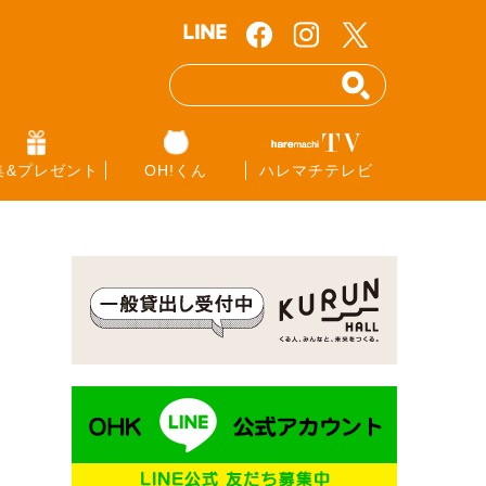
集&プレゼント
OH!くん
ハレマチテレビ