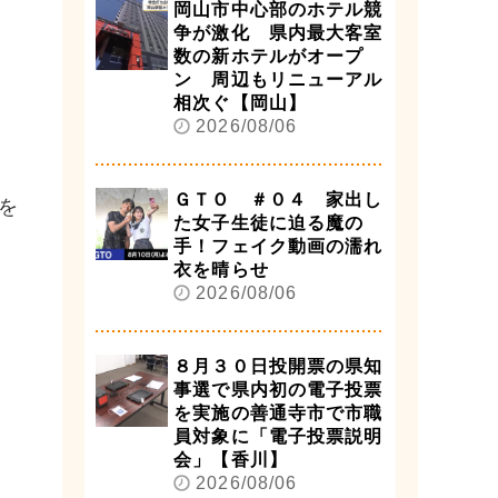
岡山市中心部のホテル競
争が激化 県内最大客室
数の新ホテルがオープ
ン 周辺もリニューアル
相次ぐ【岡山】
2026/08/06
ＧＴＯ ＃０４ 家出し
を
た女子生徒に迫る魔の
手！フェイク動画の濡れ
衣を晴らせ
2026/08/06
８月３０日投開票の県知
事選で県内初の電子投票
を実施の善通寺市で市職
員対象に「電子投票説明
会」【香川】
2026/08/06