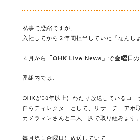
私事で恐縮ですが、
入社してから２年間担当していた「なんし
「OHK Live News」
で
金曜日
の
４月から
番組内では、
OHKが30年以上にわたり放送しているコー
自らディレクターとして、リサーチ・アポ
カメラマンさんと二人三脚で取り組みます
毎月第１金曜日に放送していて、