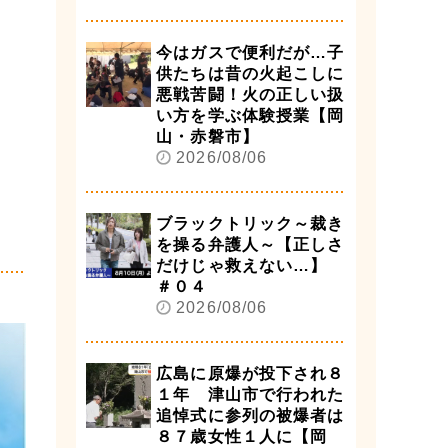
今はガスで便利だが…子
供たちは昔の火起こしに
悪戦苦闘！火の正しい扱
い方を学ぶ体験授業【岡
山・赤磐市】
2026/08/06
ブラックトリック～裁き
を操る弁護人～【正しさ
だけじゃ救えない…】
＃０４
2026/08/06
広島に原爆が投下され８
１年 津山市で行われた
追悼式に参列の被爆者は
８７歳女性１人に【岡