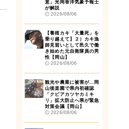
意」光岡香洋気象予報士
が解説
2026/08/06
【養殖カキ「大量死」を
乗り越えて】２）カキ漁
師見習いとして邑久で働
き始めた元自衛隊員の男
性【岡山】
2026/08/06
観光や農業に被害が…岡
山後楽園で県内初確認
「クビアカツヤカミキ
リ」拡大防止へ県が緊急
対策会議【岡山】
2026/08/06