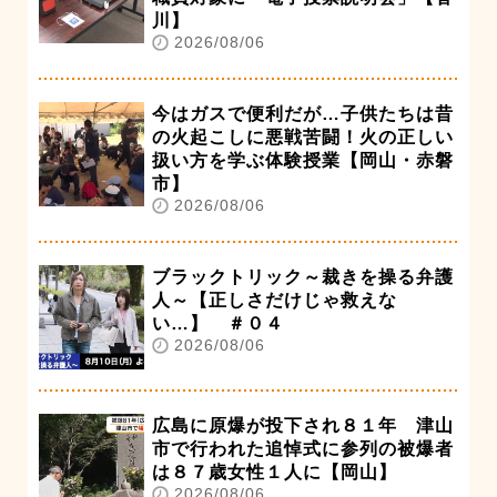
川】
2026/08/06
今はガスで便利だが…子供たちは昔
の火起こしに悪戦苦闘！火の正しい
扱い方を学ぶ体験授業【岡山・赤磐
市】
2026/08/06
ブラックトリック～裁きを操る弁護
人～【正しさだけじゃ救えな
い…】 ＃０４
2026/08/06
広島に原爆が投下され８１年 津山
市で行われた追悼式に参列の被爆者
は８７歳女性１人に【岡山】
2026/08/06