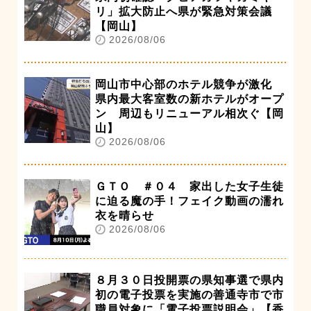
リ」拡大防止へ県が緊急対策会議
【岡山】
2026/08/06
岡山市中心部のホテル競争が激化
県内最大客室数の新ホテルがオープ
ン 周辺もリニューアル相次ぐ【岡
山】
2026/08/06
ＧＴＯ ＃０４ 家出した女子生徒
に迫る魔の手！フェイク動画の濡れ
衣を晴らせ
2026/08/06
８月３０日投開票の県知事選で県内
初の電子投票を実施の善通寺市で市
職員対象に「電子投票説明会」【香