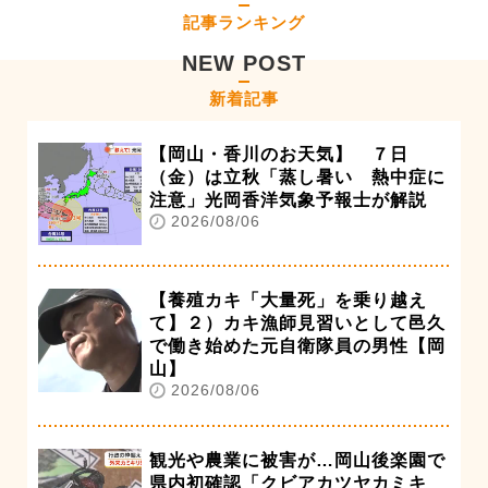
記事ランキング
NEW POST
新着記事
【岡山・香川のお天気】 ７日
（金）は立秋「蒸し暑い 熱中症に
注意」光岡香洋気象予報士が解説
2026/08/06
【養殖カキ「大量死」を乗り越え
て】２）カキ漁師見習いとして邑久
で働き始めた元自衛隊員の男性【岡
山】
2026/08/06
観光や農業に被害が…岡山後楽園で
県内初確認「クビアカツヤカミキ