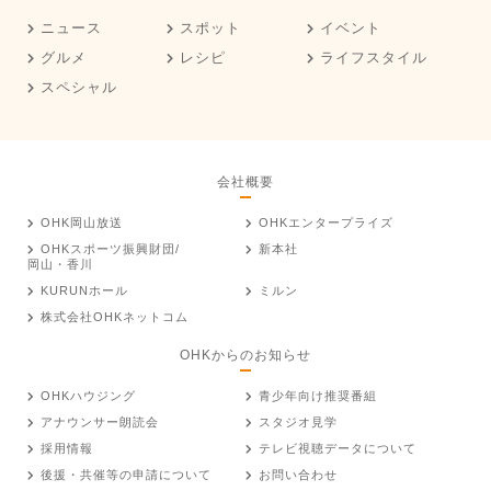
ニュース
スポット
イベント
グルメ
レシピ
ライフスタイル
スペシャル
会社概要
OHK岡山放送
OHKエンタープライズ
OHKスポーツ振興財団/
新本社
岡山・香川
KURUNホール
ミルン
株式会社OHKネットコム
OHKからのお知らせ
OHKハウジング
青少年向け推奨番組
アナウンサー朗読会
スタジオ見学
採用情報
テレビ視聴データについて
後援・共催等の申請について
お問い合わせ