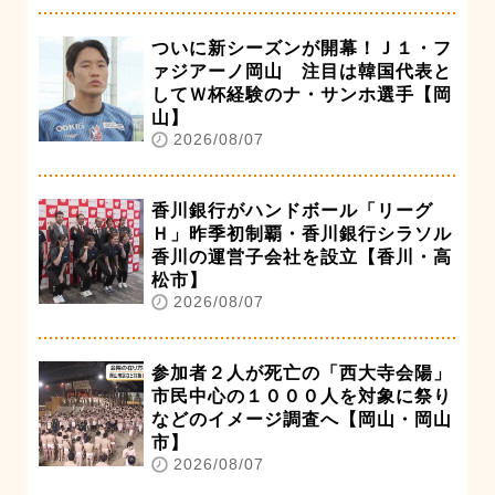
ついに新シーズンが開幕！Ｊ１・フ
ァジアーノ岡山 注目は韓国代表と
してＷ杯経験のナ・サンホ選手【岡
山】
2026/08/07
香川銀行がハンドボール「リーグ
Ｈ」昨季初制覇・香川銀行シラソル
香川の運営子会社を設立【香川・高
松市】
2026/08/07
参加者２人が死亡の「西大寺会陽」
市民中心の１０００人を対象に祭り
などのイメージ調査へ【岡山・岡山
市】
2026/08/07