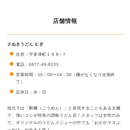
店舗情報
さぬきうどん むぎ
住所：宇多津町１９８−７
電話：0877-49-8133
営業時間：10：00〜14：30（麺がなくなり次第終
了）
定休日：水・日
地元では「剛麺（ごうめん）」と表現することもある太麺
で、強いコシが特長の讃岐うどん店！スタッフは女性のみ
で、オリジナルのうどんメニューの中でも「おかかマヨぶ
っかけ」が今大人気！