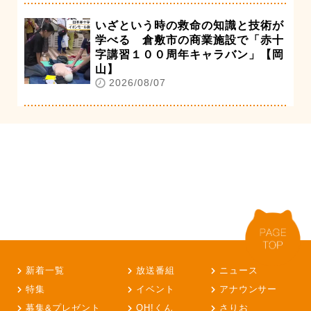
いざという時の救命の知識と技術が
学べる 倉敷市の商業施設で「赤十
字講習１００周年キャラバン」【岡
山】
2026/08/07
新着一覧
放送番組
ニュース
特集
イベント
アナウンサー
募集&プレゼント
OH!くん
さりお