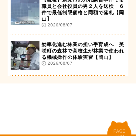
職員と会社役員の男２人を送検 ６
件で最低制限価格と同額で落札【岡
山】
2026/08/07
効率化進む林業の担い手育成へ 美
咲町の森林で高校生が林業で使われ
る機械操作の体験実習【岡山】
2026/08/07