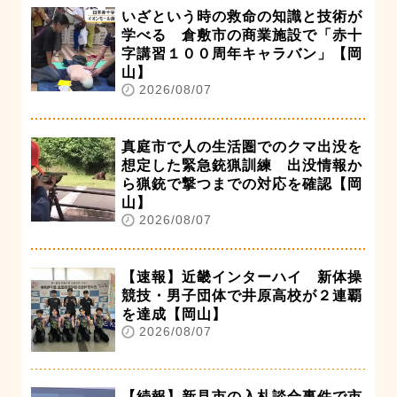
いざという時の救命の知識と技術が
学べる 倉敷市の商業施設で「赤十
字講習１００周年キャラバン」【岡
山】
2026/08/07
真庭市で人の生活圏でのクマ出没を
想定した緊急銃猟訓練 出没情報か
ら猟銃で撃つまでの対応を確認【岡
山】
2026/08/07
【速報】近畿インターハイ 新体操
競技・男子団体で井原高校が２連覇
を達成【岡山】
2026/08/07
【続報】新見市の入札談合事件で市