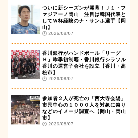
ついに新シーズンが開幕！Ｊ１・フ
ァジアーノ岡山 注目は韓国代表と
してＷ杯経験のナ・サンホ選手【岡
山】
2026/08/07
香川銀行がハンドボール「リーグ
Ｈ」昨季初制覇・香川銀行シラソル
香川の運営子会社を設立【香川・高
松市】
2026/08/07
参加者２人が死亡の「西大寺会陽」
市民中心の１０００人を対象に祭り
などのイメージ調査へ【岡山・岡山
市】
2026/08/07