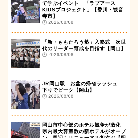
て学ぶイベント 「ラブアース
KIDSプロジェクト」【香川・観音
寺市】
2026/08/08
「新・ももたろう塾」入塾式 次世
代のリーダー育成を目指す【岡山】
2026/08/08
JR岡山駅 お盆の帰省ラッシュ
下りでピーク【岡山】
2026/08/08
岡山市中心部のホテル競争が激化
県内最大客室数の新ホテルがオープ
ン 周辺もリニューアル相次ぐ【岡