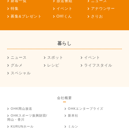
新着一覧
放送番組
ニュース
特集
イベント
アナウンサー
募集&プレゼント
OH!くん
さりお
暮らし
ニュース
スポット
イベント
グルメ
レシピ
ライフスタイル
スペシャル
会社概要
OHK岡山放送
OHKエンタープライズ
OHKスポーツ振興財団/
新本社
岡山・香川
KURUNホール
ミルン