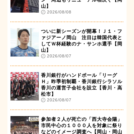
山】
2026/08/08
ついに新シーズンが開幕！Ｊ１・フ
ァジアーノ岡山 注目は韓国代表と
してＷ杯経験のナ・サンホ選手【岡
山】
2026/08/07
香川銀行がハンドボール「リーグ
Ｈ」昨季初制覇・香川銀行シラソル
香川の運営子会社を設立【香川・高
松市】
2026/08/07
参加者２人が死亡の「西大寺会陽」
市民中心の１０００人を対象に祭り
などのイメージ調査へ【岡山・岡山