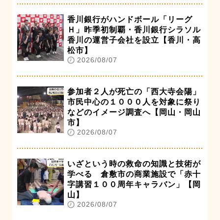
香川銀行がハンドボール「リーグ
Ｈ」昨季初制覇・香川銀行シラソル
香川の運営子会社を設立【香川・高
松市】
2026/08/07
参加者２人が死亡の「西大寺会陽」
市民中心の１０００人を対象に祭り
などのイメージ調査へ【岡山・岡山
市】
2026/08/07
いざという時の救命の知識と技術が
学べる 倉敷市の商業施設で「赤十
字講習１００周年キャラバン」【岡
山】
2026/08/07