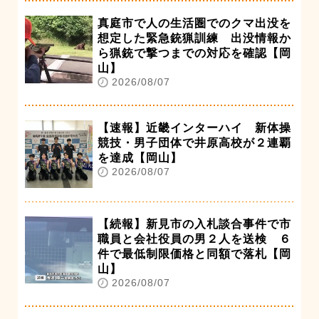
真庭市で人の生活圏でのクマ出没を
想定した緊急銃猟訓練 出没情報か
ら猟銃で撃つまでの対応を確認【岡
山】
2026/08/07
【速報】近畿インターハイ 新体操
競技・男子団体で井原高校が２連覇
を達成【岡山】
2026/08/07
【続報】新見市の入札談合事件で市
職員と会社役員の男２人を送検 ６
件で最低制限価格と同額で落札【岡
山】
2026/08/07