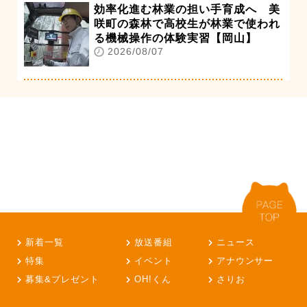
効率化進む林業の担い手育成へ 美
咲町の森林で高校生が林業で使われ
る機械操作の体験実習【岡山】
2026/08/07
新着一覧
放送番組
ニュース
特集
イベント
アナウンサー
募集&プレゼント
OH!くん
さりお