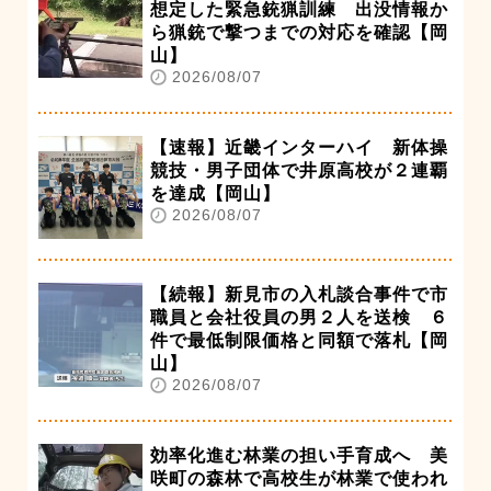
想定した緊急銃猟訓練 出没情報か
ら猟銃で撃つまでの対応を確認【岡
山】
2026/08/07
【速報】近畿インターハイ 新体操
競技・男子団体で井原高校が２連覇
を達成【岡山】
2026/08/07
【続報】新見市の入札談合事件で市
職員と会社役員の男２人を送検 ６
件で最低制限価格と同額で落札【岡
山】
2026/08/07
効率化進む林業の担い手育成へ 美
咲町の森林で高校生が林業で使われ