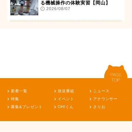
る機械操作の体験実習【岡山】
2026/08/07
新着一覧
放送番組
ニュース
特集
イベント
アナウンサー
募集&プレゼント
OH!くん
さりお