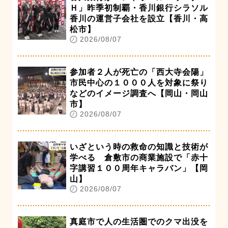
Ｈ」昨季初制覇・香川銀行シラソル
香川の運営子会社を設立【香川・高
松市】
2026/08/07
参加者２人が死亡の「西大寺会陽」
市民中心の１０００人を対象に祭り
などのイメージ調査へ【岡山・岡山
市】
2026/08/07
いざという時の救命の知識と技術が
学べる 倉敷市の商業施設で「赤十
字講習１００周年キャラバン」【岡
山】
2026/08/07
真庭市で人の生活圏でのクマ出没を