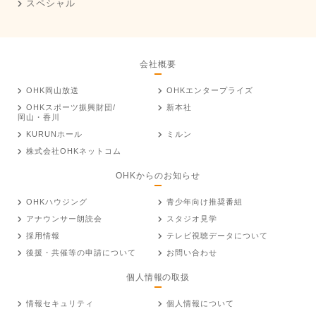
スペシャル
会社概要
OHK岡山放送
OHKエンタープライズ
OHKスポーツ振興財団/
新本社
岡山・香川
KURUNホール
ミルン
株式会社OHKネットコム
OHKからのお知らせ
OHKハウジング
青少年向け推奨番組
アナウンサー朗読会
スタジオ見学
採用情報
テレビ視聴データについて
後援・共催等の申請について
お問い合わせ
個人情報の取扱
情報セキュリティ
個人情報について