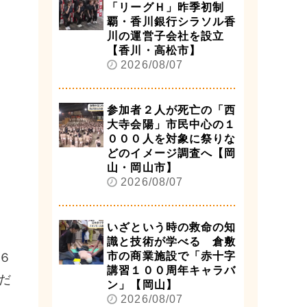
「リーグＨ」昨季初制
覇・香川銀行シラソル香
川の運営子会社を設立
【香川・高松市】
2026/08/07
参加者２人が死亡の「西
大寺会陽」市民中心の１
０００人を対象に祭りな
どのイメージ調査へ【岡
山・岡山市】
2026/08/07
いざという時の救命の知
識と技術が学べる 倉敷
市の商業施設で「赤十字
６
講習１００周年キャラバ
だ
ン」【岡山】
2026/08/07