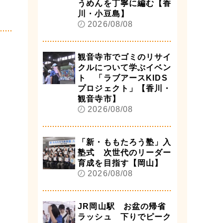
うめんを丁寧に編む【香
川・小豆島】
2026/08/08
観音寺市でゴミのリサイ
クルについて学ぶイベン
ト 「ラブアースKIDS
プロジェクト」【香川・
観音寺市】
2026/08/08
「新・ももたろう塾」入
塾式 次世代のリーダー
育成を目指す【岡山】
2026/08/08
JR岡山駅 お盆の帰省
ラッシュ 下りでピーク