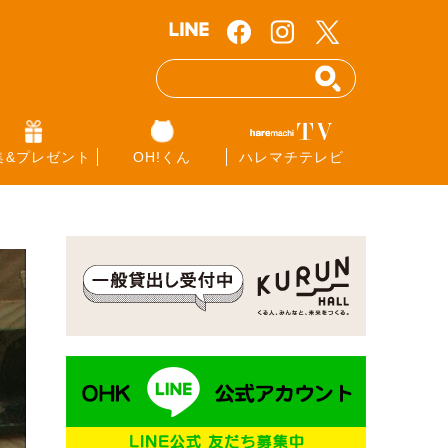
集&プレゼント
OH!くん
ハレマチテレビ