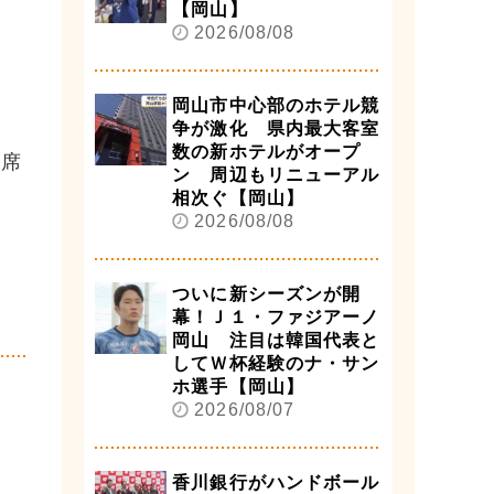
【岡山】
2026/08/08
岡山市中心部のホテル競
争が激化 県内最大客室
数の新ホテルがオープ
8席
ン 周辺もリニューアル
相次ぐ【岡山】
2026/08/08
ついに新シーズンが開
幕！Ｊ１・ファジアーノ
岡山 注目は韓国代表と
してＷ杯経験のナ・サン
ホ選手【岡山】
2026/08/07
香川銀行がハンドボール