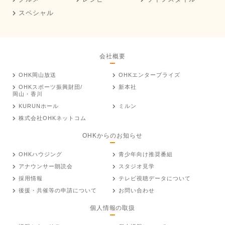
スペシャル
会社概要
OHK岡山放送
OHKエンタープライズ
OHKスポーツ振興財団/
新本社
岡山・香川
KURUNホール
ミルン
株式会社OHKネットコム
OHKからのお知らせ
OHKハウジング
青少年向け推奨番組
アナウンサー朗読会
スタジオ見学
採用情報
テレビ視聴データについて
後援・共催等の申請について
お問い合わせ
個人情報の取扱