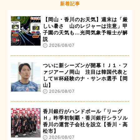
新着記事
【岡山・香川のお天気】週末は「厳
しい暑さ 山のレジャーは注意」甲
子園の天気も…光岡気象予報士が解
説
2026/08/07
ついに新シーズンが開幕！Ｊ１・フ
ァジアーノ岡山 注目は韓国代表と
してＷ杯経験のナ・サンホ選手【岡
山】
2026/08/07
香川銀行がハンドボール「リーグ
Ｈ」昨季初制覇・香川銀行シラソル
香川の運営子会社を設立【香川・高
松市】
2026/08/07