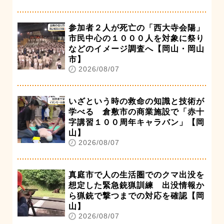
参加者２人が死亡の「西大寺会陽」
市民中心の１０００人を対象に祭り
などのイメージ調査へ【岡山・岡山
市】
2026/08/07
いざという時の救命の知識と技術が
学べる 倉敷市の商業施設で「赤十
字講習１００周年キャラバン」【岡
山】
2026/08/07
真庭市で人の生活圏でのクマ出没を
想定した緊急銃猟訓練 出没情報か
ら猟銃で撃つまでの対応を確認【岡
山】
2026/08/07