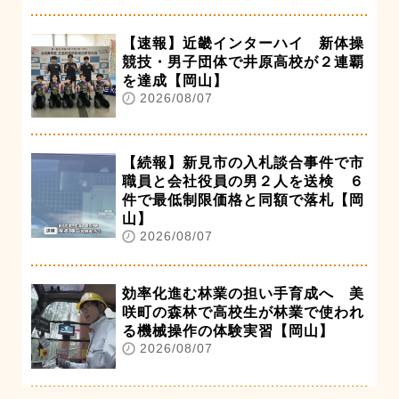
【速報】近畿インターハイ 新体操
競技・男子団体で井原高校が２連覇
を達成【岡山】
2026/08/07
【続報】新見市の入札談合事件で市
職員と会社役員の男２人を送検 ６
件で最低制限価格と同額で落札【岡
山】
2026/08/07
効率化進む林業の担い手育成へ 美
咲町の森林で高校生が林業で使われ
る機械操作の体験実習【岡山】
2026/08/07