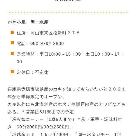
かき小屋 岡一水産
住所：岡山市東区松新町２７８
電話：080-9794-2830
営業時間：平日10:00～16：00 土日10：00～17：
00
定休日：不定休
兵庫県赤穂市坂越産のカキを知ってもらいたいと２０２１
年から季節限定でオープン。
カキ以外にも北海道産のホタテや瀬戸内産のアワビなども
ある。＊営業は3月末までの予定
「炭火焼コーナー（1卓5人まで）＊炭・軍手・調味料付
き 60分2000円/90分2500円」
「坂越産カキ １ｋｇ1700円」「岡一水産ガチャ 1回