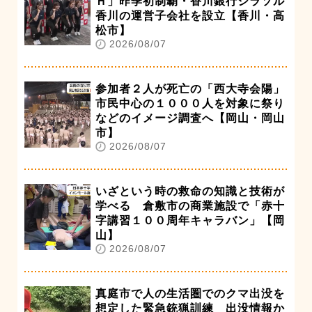
Ｈ」昨季初制覇・香川銀行シラソル
香川の運営子会社を設立【香川・高
松市】
2026/08/07
参加者２人が死亡の「西大寺会陽」
市民中心の１０００人を対象に祭り
などのイメージ調査へ【岡山・岡山
市】
2026/08/07
いざという時の救命の知識と技術が
学べる 倉敷市の商業施設で「赤十
字講習１００周年キャラバン」【岡
山】
2026/08/07
真庭市で人の生活圏でのクマ出没を
想定した緊急銃猟訓練 出没情報か