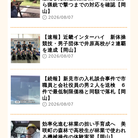
ら猟銃で撃つまでの対応を確認【岡
山】
2026/08/07
【速報】近畿インターハイ 新体操
競技・男子団体で井原高校が２連覇
を達成【岡山】
2026/08/07
【続報】新見市の入札談合事件で市
職員と会社役員の男２人を送検 ６
件で最低制限価格と同額で落札【岡
山】
2026/08/07
効率化進む林業の担い手育成へ 美
咲町の森林で高校生が林業で使われ
る機械操作の体験実習【岡山】