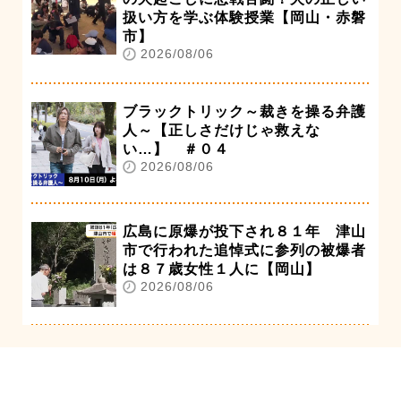
扱い方を学ぶ体験授業【岡山・赤磐
市】
2026/08/06
ブラックトリック～裁きを操る弁護
人～【正しさだけじゃ救えな
い…】 ＃０４
2026/08/06
広島に原爆が投下され８１年 津山
市で行われた追悼式に参列の被爆者
は８７歳女性１人に【岡山】
2026/08/06