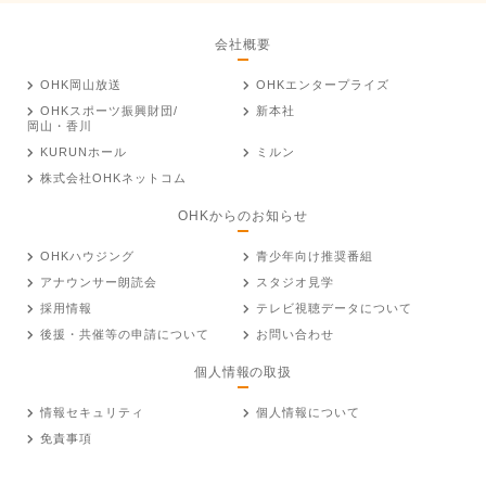
会社概要
OHK岡山放送
OHKエンタープライズ
OHKスポーツ振興財団/
新本社
岡山・香川
KURUNホール
ミルン
株式会社OHKネットコム
OHKからのお知らせ
OHKハウジング
青少年向け推奨番組
アナウンサー朗読会
スタジオ見学
採用情報
テレビ視聴データについて
後援・共催等の申請について
お問い合わせ
個人情報の取扱
情報セキュリティ
個人情報について
免責事項