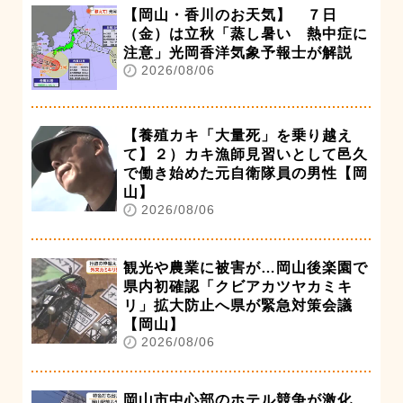
【岡山・香川のお天気】 ７日
（金）は立秋「蒸し暑い 熱中症に
注意」光岡香洋気象予報士が解説
2026/08/06
【養殖カキ「大量死」を乗り越え
て】２）カキ漁師見習いとして邑久
で働き始めた元自衛隊員の男性【岡
山】
2026/08/06
観光や農業に被害が…岡山後楽園で
県内初確認「クビアカツヤカミキ
リ」拡大防止へ県が緊急対策会議
【岡山】
2026/08/06
岡山市中心部のホテル競争が激化