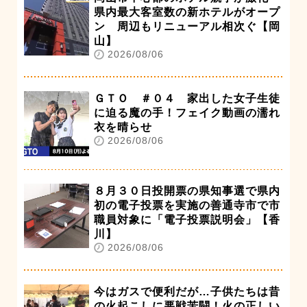
県内最大客室数の新ホテルがオープ
ン 周辺もリニューアル相次ぐ【岡
山】
2026/08/06
ＧＴＯ ＃０４ 家出した女子生徒
に迫る魔の手！フェイク動画の濡れ
衣を晴らせ
2026/08/06
８月３０日投開票の県知事選で県内
初の電子投票を実施の善通寺市で市
職員対象に「電子投票説明会」【香
川】
2026/08/06
今はガスで便利だが…子供たちは昔
の火起こしに悪戦苦闘！火の正しい