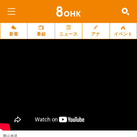
新着
番組
ニュース
アナ
イベント
岡山放送