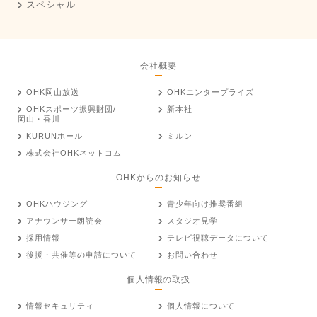
スペシャル
会社概要
OHK岡山放送
OHKエンタープライズ
OHKスポーツ振興財団/
新本社
岡山・香川
KURUNホール
ミルン
株式会社OHKネットコム
OHKからのお知らせ
OHKハウジング
青少年向け推奨番組
アナウンサー朗読会
スタジオ見学
採用情報
テレビ視聴データについて
後援・共催等の申請について
お問い合わせ
個人情報の取扱
情報セキュリティ
個人情報について