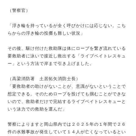
（警察官）
「浮き輪を持っているが全く呼びかけには応じない。こち
らからの浮き輪の投擲も難しい状況」
その後、駆け付けた救助隊は体にロープを繋ぎ流れている
要救助者に泳いで接近し救出する「ライブベイトレスキュ
ー」という方法で岸まで引き上げました。
（高梁消防署 土居拓矢消防士長）
「要救助者の助けがないことが、意識がないということで
想定できる。そのためロープを投げても掴むことができな
いので、救助者だけで完結するライブベイトレスキューと
いう泳力での救助を選んだ」
警察によりますと岡山県内では２０２５年の１年間で２６
件の水難事故が発生していて１４人が亡くなっているとい