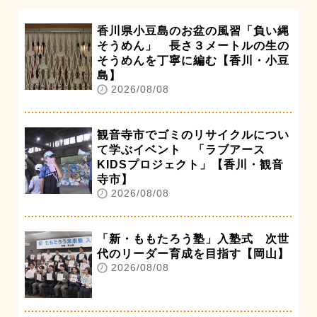
香川県小豆島のお盆の風習「負い縄
そうめん」 長さ３メートルの生の
そうめんを丁寧に編む【香川・小豆
島】
2026/08/08
観音寺市でゴミのリサイクルについ
て学ぶイベント 「ラブアース
KIDSプロジェクト」【香川・観音
寺市】
2026/08/08
「新・ももたろう塾」入塾式 次世
代のリーダー育成を目指す【岡山】
2026/08/08