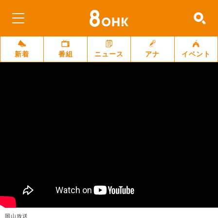
新着
番組
ニュース
アナ
イベント
岡山放送