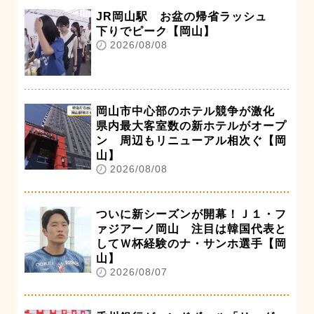
JR岡山駅 お盆の帰省ラッシュ
下りでピーク【岡山】
2026/08/08
岡山市中心部のホテル競争が激化
県内最大客室数の新ホテルがオープ
ン 周辺もリニューアル相次ぐ【岡
山】
2026/08/08
ついに新シーズンが開幕！Ｊ１・フ
ァジアーノ岡山 注目は韓国代表と
してＷ杯経験のナ・サンホ選手【岡
山】
2026/08/07