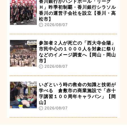
香川銀行がハンドボール「リーグ
Ｈ」昨季初制覇・香川銀行シラソル
香川の運営子会社を設立【香川・高
松市】
2026/08/07
参加者２人が死亡の「西大寺会陽」
市民中心の１０００人を対象に祭り
などのイメージ調査へ【岡山・岡山
市】
2026/08/07
いざという時の救命の知識と技術が
学べる 倉敷市の商業施設で「赤十
字講習１００周年キャラバン」【岡
山】
2026/08/07