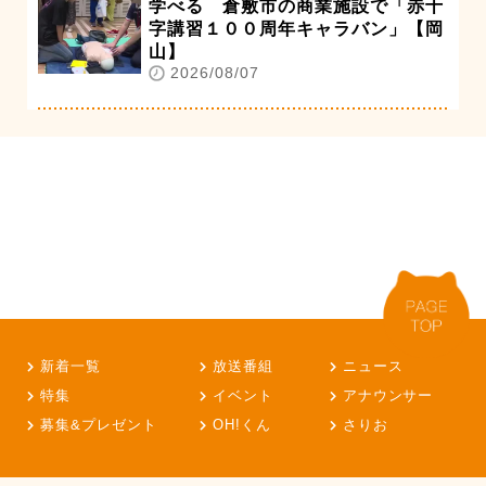
学べる 倉敷市の商業施設で「赤十
字講習１００周年キャラバン」【岡
山】
2026/08/07
新着一覧
放送番組
ニュース
特集
イベント
アナウンサー
募集&プレゼント
OH!くん
さりお