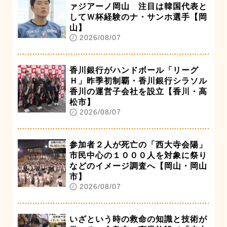
ァジアーノ岡山 注目は韓国代表と
してＷ杯経験のナ・サンホ選手【岡
山】
2026/08/07
香川銀行がハンドボール「リーグ
Ｈ」昨季初制覇・香川銀行シラソル
香川の運営子会社を設立【香川・高
松市】
2026/08/07
参加者２人が死亡の「西大寺会陽」
市民中心の１０００人を対象に祭り
などのイメージ調査へ【岡山・岡山
市】
2026/08/07
いざという時の救命の知識と技術が