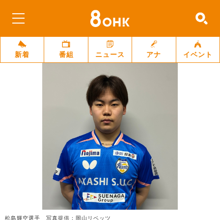
新着
番組
ニュース
アナ
イベント
松島輝空選手 写真提供：岡山リベッツ