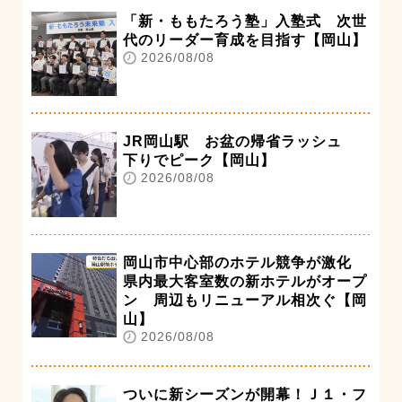
「新・ももたろう塾」入塾式 次世
代のリーダー育成を目指す【岡山】
2026/08/08
JR岡山駅 お盆の帰省ラッシュ
下りでピーク【岡山】
2026/08/08
岡山市中心部のホテル競争が激化
県内最大客室数の新ホテルがオープ
ン 周辺もリニューアル相次ぐ【岡
山】
2026/08/08
ついに新シーズンが開幕！Ｊ１・フ