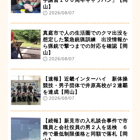
字講習１００周年キャラバン」【岡
山】
2026/08/07
真庭市で人の生活圏でのクマ出没を
想定した緊急銃猟訓練 出没情報か
ら猟銃で撃つまでの対応を確認【岡
山】
2026/08/07
【速報】近畿インターハイ 新体操
競技・男子団体で井原高校が２連覇
を達成【岡山】
2026/08/07
【続報】新見市の入札談合事件で市
職員と会社役員の男２人を送検 ６
件で最低制限価格と同額で落札【岡