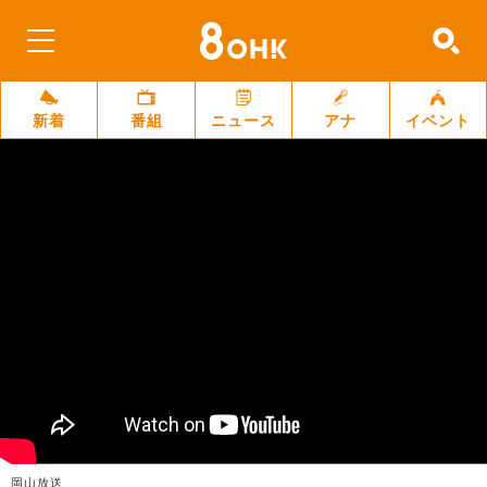
新着
番組
ニュース
アナ
イベント
岡山放送