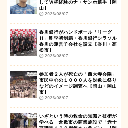
してＷ杯経験のナ・サンホ選手【岡
山】
2026/08/07
香川銀行がハンドボール「リーグ
Ｈ」昨季初制覇・香川銀行シラソル
香川の運営子会社を設立【香川・高
松市】
2026/08/07
参加者２人が死亡の「西大寺会陽」
市民中心の１０００人を対象に祭り
などのイメージ調査へ【岡山・岡山
市】
2026/08/07
いざという時の救命の知識と技術が
学べる 倉敷市の商業施設で「赤十