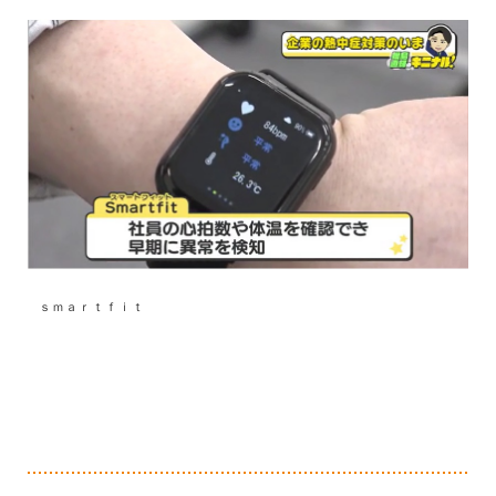
ｓｍａｒｔｆｉｔ