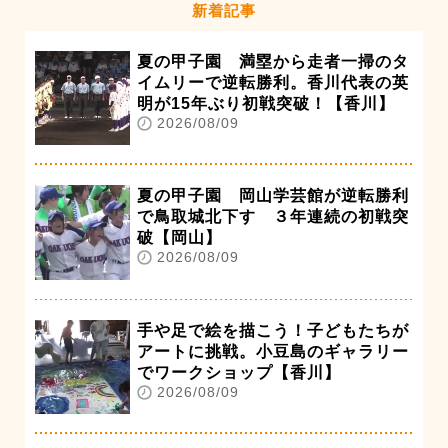
新着記事
夏の甲子園 満塁から走者一掃のタ
イムリーで逆転勝利。香川代表の英
明が15年ぶり初戦突破！【香川】
2026/08/09
夏の甲子園 岡山学芸館が逆転勝利
で鳥取城北下す ３年連続の初戦突
破【岡山】
2026/08/09
手や足で絵を描こう！子どもたちが
アートに挑戦。小豆島のギャラリー
でワークショップ【香川】
2026/08/09