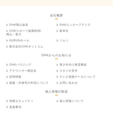
会社概要
OHK岡山放送
OHKエンタープライズ
OHKスポーツ振興財団/
新本社
岡山・香川
KURUNホール
ミルン
株式会社OHKネットコム
OHKからのお知らせ
OHKハウジング
青少年向け推奨番組
アナウンサー朗読会
スタジオ見学
採用情報
テレビ視聴データについて
後援・共催等の申請について
お問い合わせ
個人情報の取扱
情報セキュリティ
個人情報について
免責事項