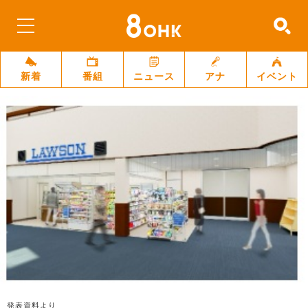
新着
番組
ニュース
アナ
イベント
発表資料より