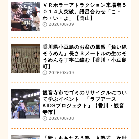
ＶＲホラーアトラクション来場者５
０１４人突破。語呂合わせ「こ・
わ・い・よ」【岡山】
2026/08/09
香川県小豆島のお盆の風習「負い縄
そうめん」長さ３メートルの生のそ
うめんを丁寧に編む【香川・小豆島
町】
2026/08/09
観音寺市でゴミのリサイクルについ
て学ぶイベント 「ラブアース
KIDSプロジェクト」【香川・観音
寺市】
2026/08/08
「新・ももたろう塾」入塾式 次世